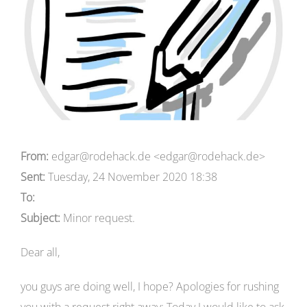
From:
edgar@rodehack.de <edgar@rodehack.de>
Sent:
Tuesday, 24 November 2020 18:38
To:
Subject:
Minor request.
Dear all,
you guys are doing well, I hope? Apologies for rushing
you with a request right away: Today I would like to ask