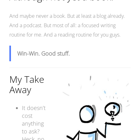
And maybe never a book. But at least a blog already.
And a podcast. But most of all: a focused writing
routine for me. And a reading routine for you guys.
Win-Win. Good stuff.
My Take
Away
It doesn’t
cost
anything
to ask?
Heck, no.