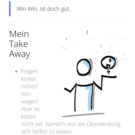
Win-Win. Ist doch gut.
Mein
Take
Away
Fragen
kostet
nichts?
Von
wegen!
Aber es
kostet
nicht viel. Nämlich nur die Überwindung,
sich helfen zu lassen.