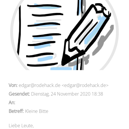
Von:
edgar@rodehack.de <edgar@rodehack.de>
Gesendet:
Dienstag, 24 November 2020 18:38
An:
Betreff:
Kleine Bitte
Liebe Leute,