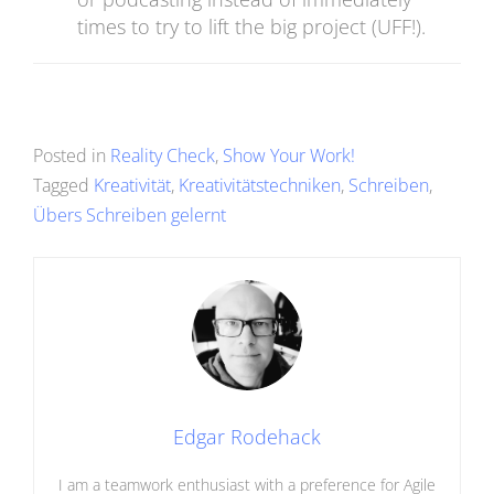
times to try to lift the big project (UFF!).
Posted in
Reality Check
,
Show Your Work!
Tagged
Kreativität
,
Kreativitätstechniken
,
Schreiben
,
Übers Schreiben gelernt
Edgar Rodehack
I am a teamwork enthusiast with a preference for Agile