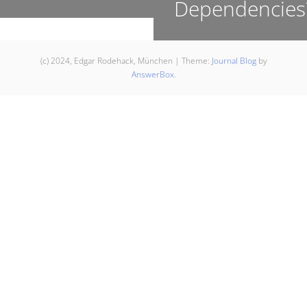
Dependencies
(c) 2024, Edgar Rodehack, München
|
Theme:
Journal Blog
by
AnswerBox
.