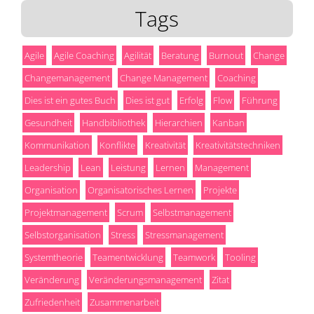
Tags
Agile
Agile Coaching
Agilität
Beratung
Burnout
Change
Changemanagement
Change Management
Coaching
Dies ist ein gutes Buch
Dies ist gut
Erfolg
Flow
Führung
Gesundheit
Handbibliothek
Hierarchien
Kanban
Kommunikation
Konflikte
Kreativität
Kreativitätstechniken
Leadership
Lean
Leistung
Lernen
Management
Organisation
Organisatorisches Lernen
Projekte
Projektmanagement
Scrum
Selbstmanagement
Selbstorganisation
Stress
Stressmanagement
Systemtheorie
Teamentwicklung
Teamwork
Tooling
Veränderung
Veränderungsmanagement
Zitat
Zufriedenheit
Zusammenarbeit