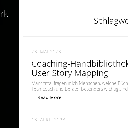
rk!
Schlagwo
23. MAI 2023
Coaching-Handbibliothek 
User Story Mapping
Manchmal fragen mich Menschen, welche Bücher
Teamcoach und Berater besonders wichtig sind
„Coaching-Handbibliothek #9:
Read More
13. APRIL 2023