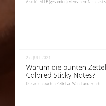
Also für ALLE (gesunden) Menschen: Nichts ist 
27. JULI 2021
Warum die bunten Zette
Colored Sticky Notes?
Die vielen bunten Zettel an Wand und Fenster –