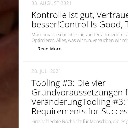
03. AUGUST 2021
Kontrolle ist gut, Vertrau
besser!Control Is Good, T
Manchmal erscheint es uns anders. Trotzdem 
Optimierer. Alles, was wir tun, versuchen wir m
„Kontrolle ist gut, Vertrauen i
Read More
28. JULI 2021
Tooling #3: Die vier
Grundvoraussetzungen fü
VeränderungTooling #3: 
Requirements for Succes
Eine schlechte Nachricht für Menschen, die es 