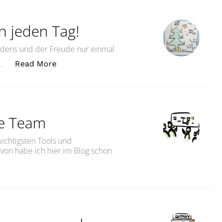
 jeden Tag!
edens und der Freude nur einmal
„Weihnachten – am besten jeden Tag!“
 …
Read More
he Team
ichtigsten Tools und
von habe ich hier im Blog schon
 It To The Team“