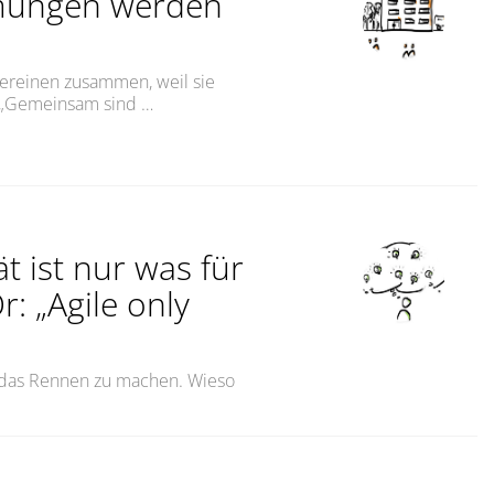
ungen werden
Vereinen zusammen, weil sie
: „Gemeinsam sind …
n werden nur gemeinsam gut“
ät ist nur was für
r: „Agile only
 das Rennen zu machen. Wieso