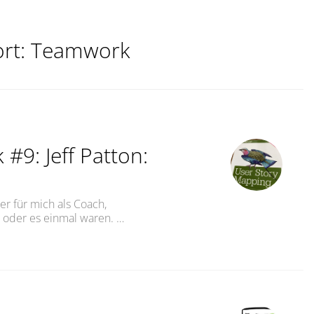
rt:
Teamwork
#9: Jeff Patton:
 für mich als Coach,
 oder es einmal waren. …
 Jeff Patton: User Story Mapping“