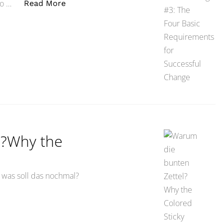
„Tooling #3: Die vier Grundvoraussetzun
so …
Read More
l?Why the
 was soll das nochmal?