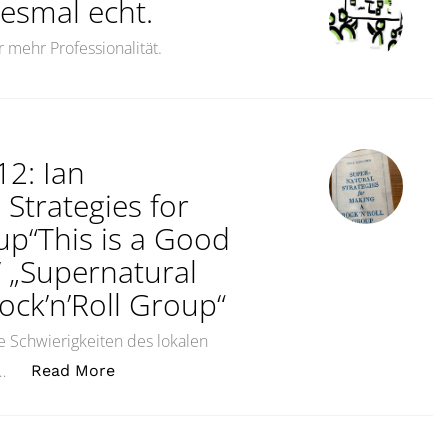
iesmal echt.
r mehr Professionalität.
12: Ian
 Strategies for
up“This is a Good
‘ „Supernatural
ock’n’Roll Group“
die Schwierigkeiten des lokalen
„Dies ist ein gutes Buch #12: Ian Svenoniu
 …
Read More