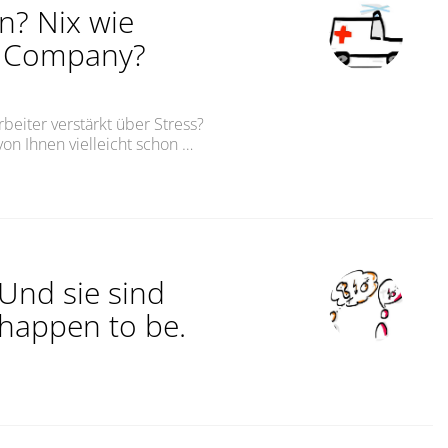
? Nix wie
r Company?
rbeiter verstärkt über Stress?
von Ihnen vielleicht schon …
x wie ran!Burnout Within Your Company? Emergency! No
 Und sie sind
 happen to be.