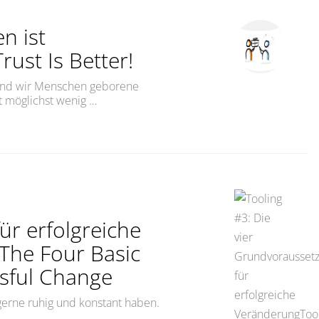
en ist
rust Is Better!
sind wir Menschen geborene
it möglichst wenig …
st besser!Control Is Good, Trust Is Better!“
r erfolgreiche
The Four Basic
sful Change
gerne ruhig und konstant haben.