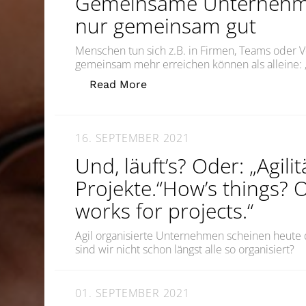
Gemeinsame Unternehm
nur gemeinsam gut
Menschen tun sich z.B. in Firmen, Teams oder 
gemeinsam mehr erreichen können als alleine
„Gemeinsame Unternehmunge
Read More
16. SEPTEMBER 2021
Und, läuft’s? Oder: „Agilit
Projekte.“How’s things? O
works for projects.“
Agil organisierte Unternehmen scheinen heute
sind wir nicht schon längst alle so organisiert?
01. SEPTEMBER 2021