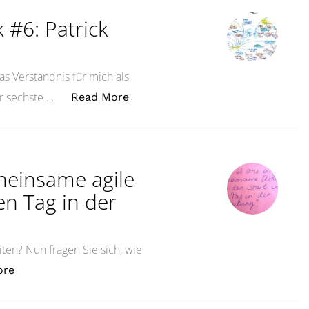
 #6: Patrick
s Verständnis für mich als
„Coaching-Handbibliothek #6: Pat
r sechste …
Read More
meinsame agile
en Tag in der
iten? Nun fragen Sie sich, wie
„Gibt es eine einfache gemeinsame agile Übung für den 
ore