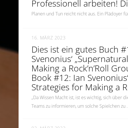
Professionell arbeiten! D
Planen und Tun reicht nicht aus. Ein Plädoyer fü
16. MÄRZ 2023
Dies ist ein gutes Buch #
Svenonius‘ „Supernatural
Making a Rock’n’Roll Gro
Book #12: Ian Svenonius
Strategies for Making a R
„Da Wissen Macht ist, ist es wichtig, sich über 
Teams zu informieren, um solche Spielchen zu