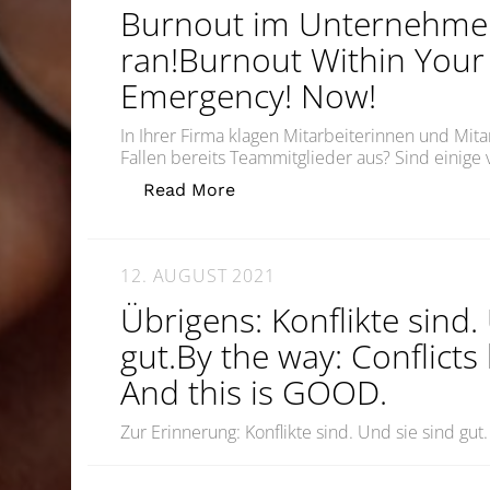
Burnout im Unternehmen
ran!Burnout Within You
Emergency! Now!
In Ihrer Firma klagen Mitarbeiterinnen und Mita
Fallen bereits Teammitglieder aus? Sind einige 
„Burnout im Unternehmen? Ni
Read More
12. AUGUST 2021
Übrigens: Konflikte sind.
gut.By the way: Conflicts
And this is GOOD.
Zur Erinnerung: Konflikte sind. Und sie sind gut.