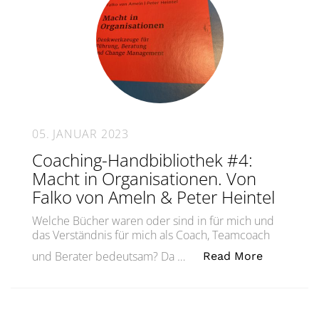
05. JANUAR 2023
Coaching-Handbibliothek #4:
Macht in Organisationen. Von
Falko von Ameln & Peter Heintel
Welche Bücher waren oder sind in für mich und
das Verständnis für mich als Coach, Teamcoach
„Coaching
und Berater bedeutsam? Da …
Read More