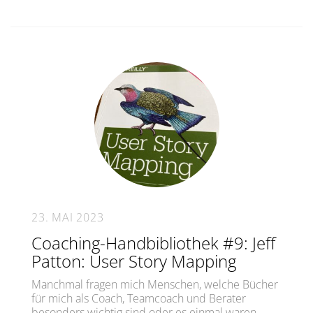
23. MAI 2023
Coaching-Handbibliothek #9: Jeff
Patton: User Story Mapping
Manchmal fragen mich Menschen, welche Bücher
für mich als Coach, Teamcoach und Berater
besonders wichtig sind oder es einmal waren. …