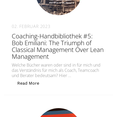
02. FEBRUAR 2023
Coaching-Handbibliothek #5:
Bob Emiliani: The Triumph of
Classical Management Over Lean
Management
Welche Bücher waren oder sind in für mich und
das Verständnis für mich als Coach, Teamcoach
und Berater bedeutsam? Hier …
„Coaching-Handbibliothek #5: Bob Em
Read More