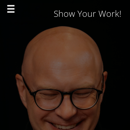
Skip
Show Your Work!
to
content