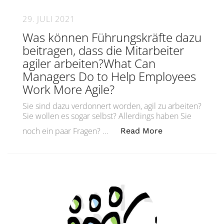
29. JULI 2021
Was können Führungskräfte dazu
beitragen, dass die Mitarbeiter
agiler arbeiten?What Can
Managers Do to Help Employees
Work More Agile?
Sie sind dazu verdonnert worden, agil zu arbeiten?
Sie wollen es sogar selbst? Allerdings haben Sie
„Was können Füh
noch ein paar Fragen? …
Read More