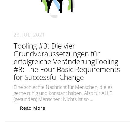
28. JULI 2021
Tooling #3: Die vier
Grundvoraussetzungen für
erfolgreiche VeränderungTooling
#3: The Four Basic Requirements
for Successful Change
Eine schlechte Nachricht für Menschen, die es
gerne ruhig und konstant haben. Also für ALLE
(gesunden) Menschen: Nichts ist so …
„Tooling #3: Die vier Grundvorausset
Read More