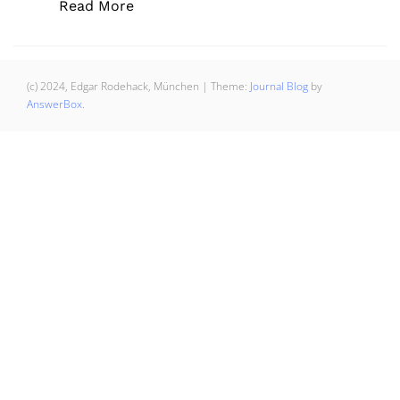
„Dies ist ein gutes Buch #1; „Im Gru
Read More
(c) 2024, Edgar Rodehack, München
|
Theme:
Journal Blog
by
AnswerBox
.