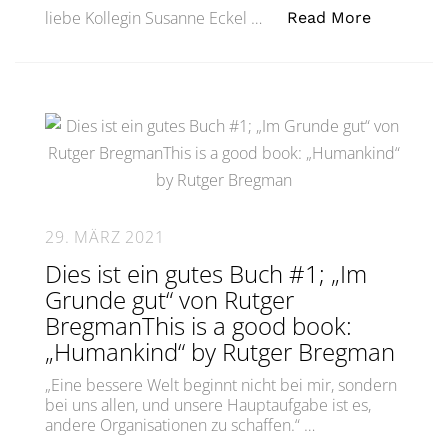
„Wie verä
liebe Kollegin Susanne Eckel …
Read More
29. MÄRZ 2021
Dies ist ein gutes Buch #1; „Im
Grunde gut“ von Rutger
BregmanThis is a good book:
„Humankind“ by Rutger Bregman
„Eine bessere Welt beginnt nicht bei mir, sondern
bei uns allen, und unsere Hauptaufgabe ist es,
andere Organisationen zu schaffen.“ …