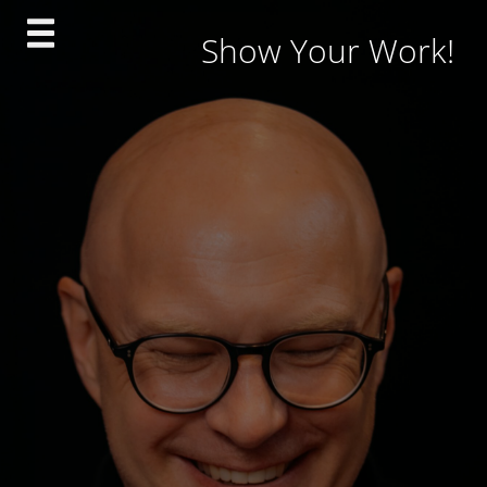
Skip
Show Your Work!
to
content