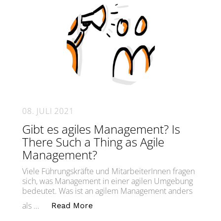
08. JULI 2021
Gibt es agiles Management? Is
There Such a Thing as Agile
Management?
Viele Führungskräfte und MitarbeiterInnen fragen
sich, was Management in einer agilen Umgebung
bedeutet. Was ist an agilem Management anders
„Gibt es agiles Management? Is 
als …
Read More