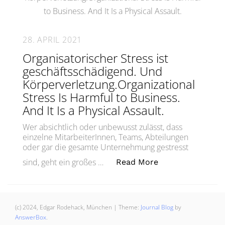
28. APRIL 2021
Organisatorischer Stress ist
geschäftsschädigend. Und
Körperverletzung.Organizational
Stress Is Harmful to Business.
And It Is a Physical Assault.
Wer absichtlich oder unbewusst zulässt, dass
einzelne MitarbeiterInnen, Teams, Abteilungen
oder gar die gesamte Unternehmung gestresst
„Organisatorische
sind, geht ein großes …
Read More
(c) 2024, Edgar Rodehack, München
|
Theme:
Journal Blog
by
AnswerBox
.