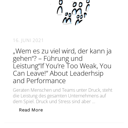
16. JUNI 2021
„Wem es zu viel wird, der kann ja
gehen“? – Führung und
Leistung“If You’re Too Weak, You
Can Leave!” About Leaderhsip
and Performance
Geraten Menschen und Teams unter Druck, steht
die Leistung des gesamten Unternehmens auf
dem Spiel. Druck und Stress sind aber …
„„Wem es zu viel wird, der kann ja g
Read More