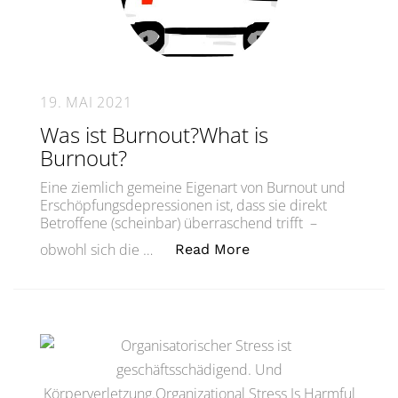
19. MAI 2021
Was ist Burnout?What is
Burnout?
Eine ziemlich gemeine Eigenart von Burnout und
Erschöpfungsdepressionen ist, dass sie direkt
Betroffene (scheinbar) überraschend trifft –
„Was ist Burnout?Wha
obwohl sich die …
Read More