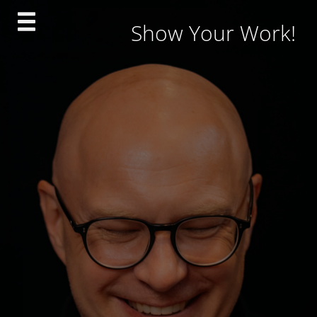
Skip
Show Your Work!
to
content