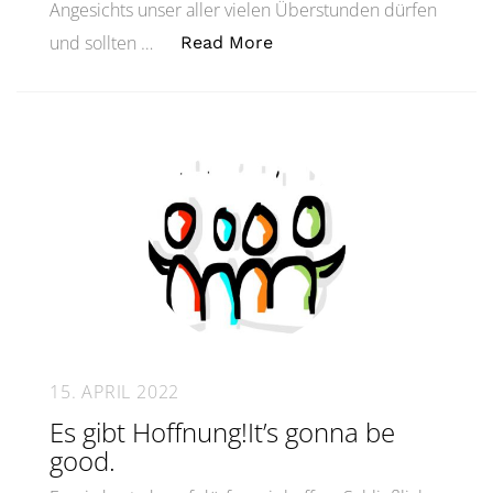
Angesichts unser aller vielen Überstunden dürfen
„Let’s refine! Frohe Weih
und sollten …
Read More
15. APRIL 2022
Es gibt Hoffnung!It’s gonna be
good.