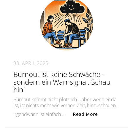
03. APRIL 2025
Burnout ist keine Schwäche –
sondern ein Warnsignal. Schau
hin!
Burnout kommt nicht plötzlich – aber wenn er da
ist, ist nichts mehr wie vorher. Zeit, hinzuschauen.
„Burnout ist k
Irgendwann ist einfach …
Read More