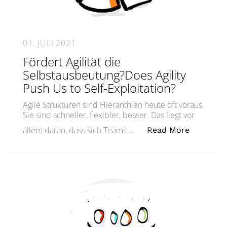
01. JULI 2021
Fördert Agilität die
Selbstausbeutung?Does Agility
Push Us to Self-Exploitation?
Agile Strukturen sind Hierarchien heute oft voraus.
Sie sind schneller, flexibler, besser. Das liegt vor
„Fördert 
allem daran, dass sich Teams …
Read More