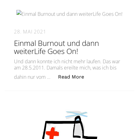
28. MAI 2021
Einmal Burnout und dann
weiterLife Goes On!
Und dann konnte ich nicht mehr laufen. Das war
am 28.5.2011. Damals ereilte mich, was ich bis
„Einmal Burnout und d
dahin nur vom …
Read More