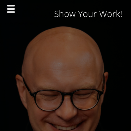
Skip
Show Your Work!
to
content