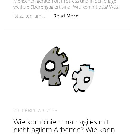
Menschen geraten oft in Stress und in Schieflage,
weil sie überengagiert sind. Wie kommt das? Was
„Raus! Aus! Dem! Stress
ist zu tun, um …
Read More
09. FEBRUAR 2023
Wie kombiniert man agiles mit
nicht-agilem Arbeiten? Wie kann