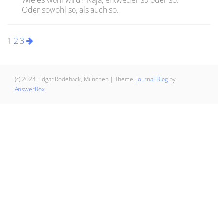
Wie es wohl wird? Naja, entweder so oder so.
Oder sowohl so, als auch so.
Seitennummerierung
1
2
3
der
Beiträge
(c) 2024, Edgar Rodehack, München
|
Theme:
Journal Blog
by
AnswerBox
.