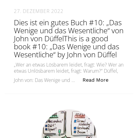
27. DEZEMBER 2022
Dies ist ein gutes Buch #10: „Das
Wenige und das Wesentliche“ von
John von DüffelThis is a good
book #10: „Das Wenige und das
Wesentliche“ by John von Düffel
„Wer an etwas Lösbarem leidet, fragt: Wie? Wer an
etwas Unlösbarem leidet, fragt: Warum?“ Düffel,
„Dies ist ei
John von: Das Wenige und …
Read More