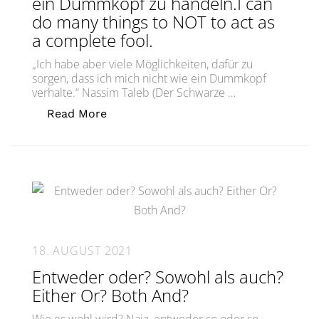
ein Dummkopf zu handeln.I can
do many things to NOT to act as
a complete fool.
„Ich habe aber viele Möglichkeiten, dafür zu
sorgen, dass ich mich nicht wie ein Dummkopf
verhalte.“ Nassim Taleb (Der Schwarze …
„Ich kann vieles tun, um NICHT wie e
Read More
18. AUGUST 2021
Entweder oder? Sowohl als auch?
Either Or? Both And?