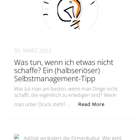
30. MÄRZ 2023
Was tun, wenn ich etwas nicht
schaffe? Ein (halbseriöser)
Selbstmanagement-Tipp
Was tut man am besten, wenn man Dinge nicht
schafft, die eigentlich zu erledigen sind? Wenn
„Was tun, wenn
man unter Druck steht? …
Read More