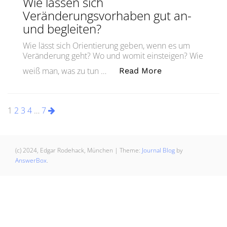
Wie lassen sich
Veränderungsvorhaben gut an-
und begleiten?
Wie lässt sich Orientierung geben, wenn es um
Veränderung geht? Wo und womit einsteigen? Wie
„Wie lassen sic
weiß man, was zu tun …
Read More
Seitennummerierung
1
2
3
4
…
7
der
Beiträge
(c) 2024, Edgar Rodehack, München
|
Theme:
Journal Blog
by
AnswerBox
.