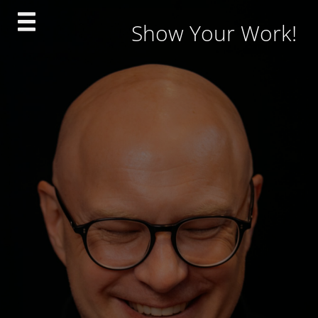
Skip
Show Your Work!
to
content