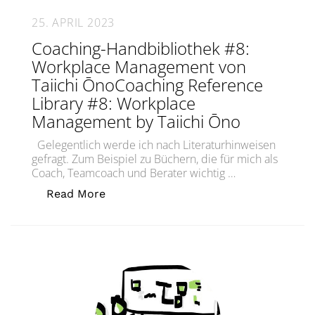
25. APRIL 2023
Coaching-Handbibliothek #8:
Workplace Management von
Taiichi ŌnoCoaching Reference
Library #8: Workplace
Management by Taiichi Ōno
Gelegentlich werde ich nach Literaturhinweisen
gefragt. Zum Beispiel zu Büchern, die für mich als
Coach, Teamcoach und Berater wichtig …
„Coaching-Handbibliothek #8: Workpl
Read More