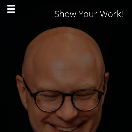
Skip
Show Your Work!
to
content