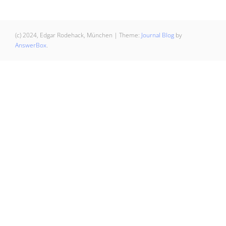
der
Beiträge
(c) 2024, Edgar Rodehack, München
|
Theme:
Journal Blog
by
AnswerBox
.