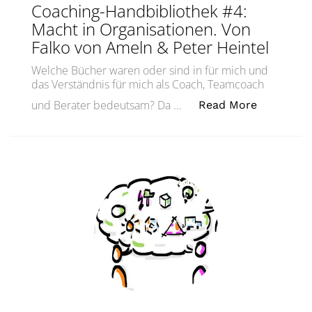
Coaching-Handbibliothek #4:
Macht in Organisationen. Von
Falko von Ameln & Peter Heintel
Welche Bücher waren oder sind in für mich und
das Verständnis für mich als Coach, Teamcoach
„Coaching
und Berater bedeutsam? Da …
Read More