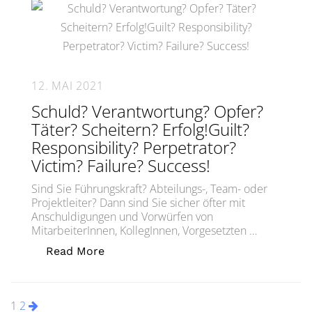
12. MAI 2021
Schuld? Verantwortung? Opfer?
Täter? Scheitern? Erfolg!Guilt?
Responsibility? Perpetrator?
Victim? Failure? Success!
Sind Sie Führungskraft? Abteilungs-, Team- oder
Projektleiter? Dann sind Sie sicher öfter mit
Anschuldigungen und Vorwürfen von
MitarbeiterInnen, KollegInnen, Vorgesetzten …
„Schuld? Verantwortung? Opfer? Täter?
Read More
Seitennummerierung
1
2