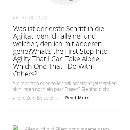
06. APRIL 2022
Was ist der erste Schritt in die
Agilität, den ich alleine, und
welcher, den ich mit anderen
gehe?What’s the First Step Into
Agility That I Can Take Alone,
Which One That I Do With
Others?
Sie möchten oder sollen agil arbeiten? Jetzt stellen
sich Ihnen noch ein paar Fragen? Sie sind nicht
„Was ist der erste
allein. Zum Beispiel …
Read More