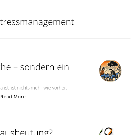
Stressmanagement
che – sondern ein
ist, ist nichts mehr wie vorher.
„Burnout ist keine Schwäche – sondern ein War
Read More
stausbeutung?