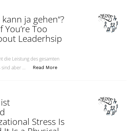
r kann ja gehen“?
f You’re Too
bout Leaderhsip
t die Leistung des gesamten
„„Wem es zu viel wird, der kann
 sind aber …
Read More
ist
nd
ational Stress Is