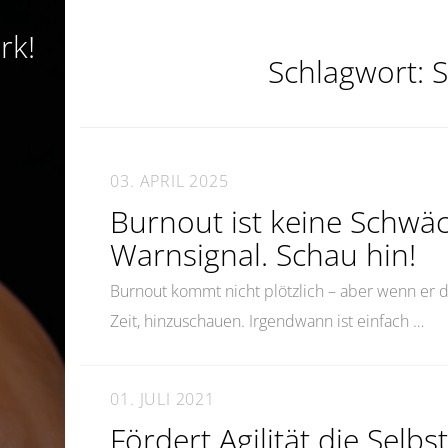
rk!
Schlagwort:
03. APRIL 2025
Burnout ist keine Schwä
Warnsignal. Schau hin!
Burnout kommt nicht plötzlich – aber wenn er da 
Zeit, hinzuschauen. Irgendwann ist einfach …
01. JULI 2021
Fördert Agilität die Selb