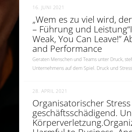
16. JUNI 2021
„Wem es zu viel wird, de
– Führung und Leistung“I
Weak, You Can Leave!” A
and Performance
Geraten Menschen und Teams unter Druck, steh
Unternehmens auf dem Spiel. Druck und Stress
28. APRIL 2021
Organisatorischer Stress 
geschäftsschädigend. U
Körperverletzung.Organiz