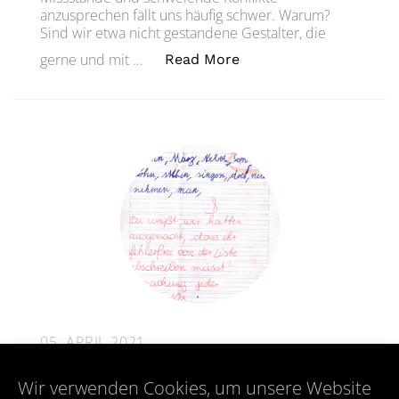
anzusprechen fällt uns häufig schwer. Warum?
Sind wir etwa nicht gestandene Gestalter, die
„Konflikte und Säbelza
gerne und mit …
Read More
05. APRIL 2021
Was tun, wenn der Kollege nicht
Wir verwenden Cookies, um unsere Website
mitzieht?How to Deal With