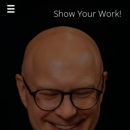
Skip
Show Your Work!
to
content