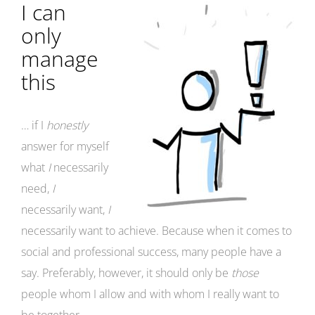
I can
only
manage
this
… if I
honestly
answer for myself
what
I
necessarily
need,
I
necessarily want,
I
necessarily want to achieve. Because when it comes to
social and professional success, many people have a
say. Preferably, however, it should only be
those
people whom I allow and with whom I really want to
be together.