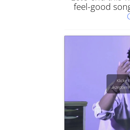
feel-good son
Klicke 
akzeptiere