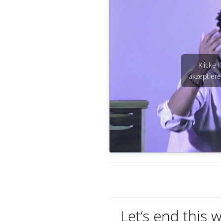
Klicke 
akzeptiere
Let’s end this 