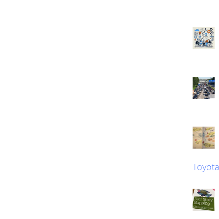
Toyot