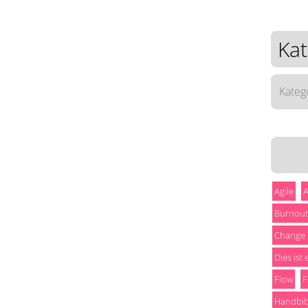
Kat
Katego
Agile
A
Burnout
Change
Dies ist
Flow
F
Handbib