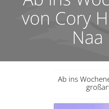
von Cory H
Naa 
Ab ins Wochen
großar