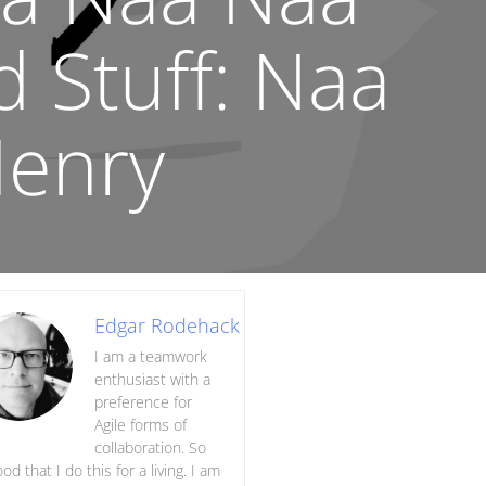
 Stuff: Naa
Henry
Edgar Rodehack
I am a teamwork
enthusiast with a
preference for
Agile forms of
collaboration. So
ood that I do this for a living. I am