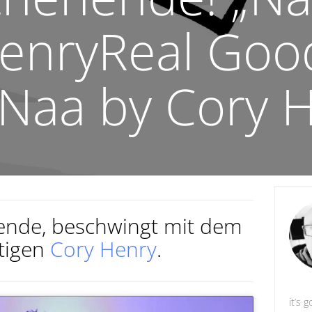
enryReal Good
Naa by Cory 
ende, beschwingt mit dem
tigen
Cory Henry
.
it’s g