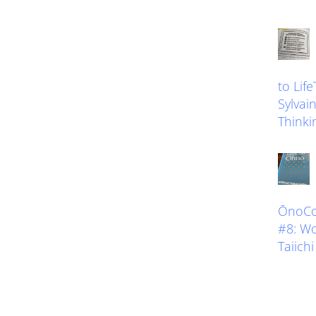
to Lif
Sylvain
Thinkin
ŌnoCoa
#8: W
Taiich