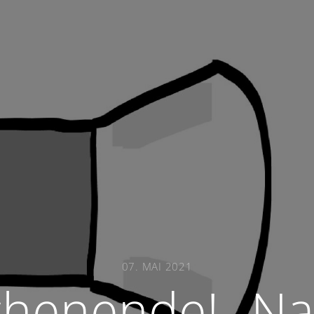
07. MAI 2021
chenende! „Na