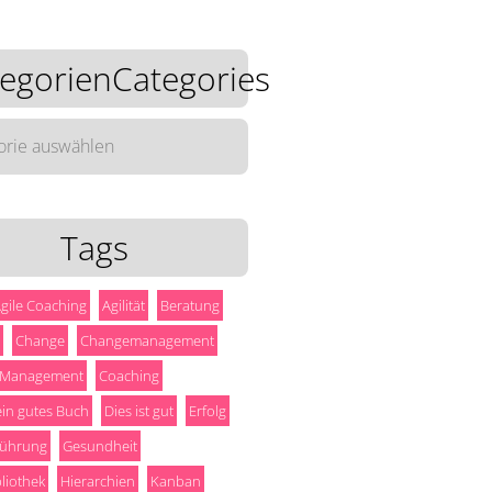
egorienCategories
rienCategories
Tags
gile Coaching
Agilität
Beratung
Change
Changemanagement
 Management
Coaching
 ein gutes Buch
Dies ist gut
Erfolg
ührung
Gesundheit
liothek
Hierarchien
Kanban