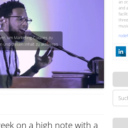
an or
and a
facil
three
music
rode
hier, um Marketing-Cookies zu
n und diesen Inhalt zu aktivieren
Suche
nach:
week on a high note with a