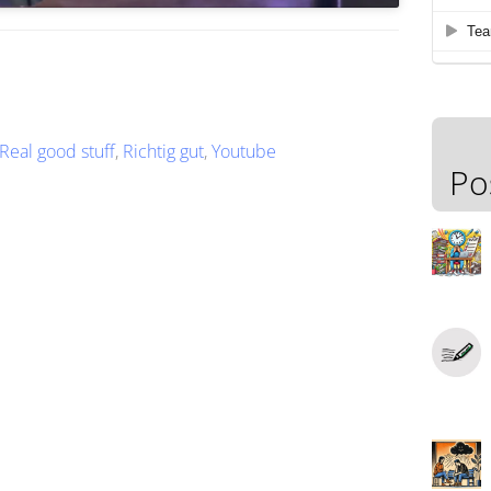
Real good stuff
,
Richtig gut
,
Youtube
Po