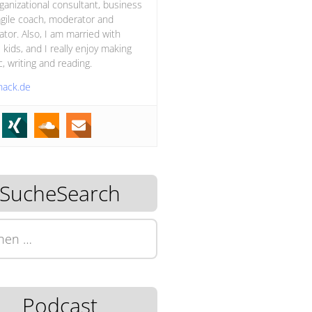
ganizational consultant, business
gile coach, moderator and
itator. Also, I am married with
 kids, and I really enjoy making
, writing and reading.
hack.de
SucheSearch
n
Podcast