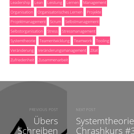
Leadership
Lean
Leistung
Lernen
Management
Organisation
Organisatorisches Lernen
Projekte
Projektmanagement
Scrum
Selbstmanagement
Selbstorganisation
Stress
Stressmanagement
Systemtheorie
Teamentwicklung
Teamwork
Tooling
Veränderung
Veränderungsmanagement
Zitat
Zufriedenheit
Zusammenarbeit
PREVIOUS POST
NEXT POST
Übers
Systemtheorie
Schreiben
Chrashkurs #3