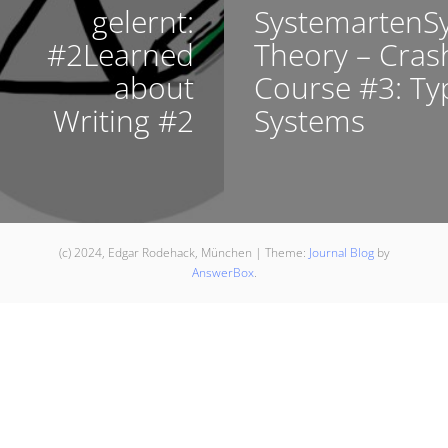
gelernt:
SystemartenS
#2Learned
Theory – Cras
about
Course #3: Ty
Writing #2
Systems
(c) 2024, Edgar Rodehack, München
|
Theme:
Journal Blog
by
AnswerBox
.