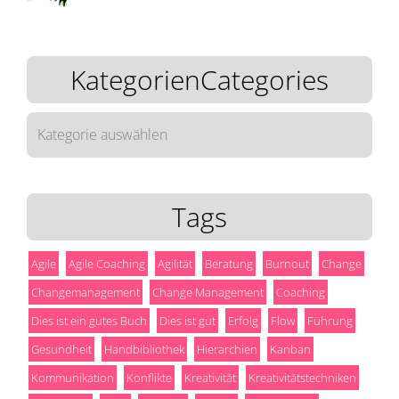
KategorienCategories
KategorienCategories
Tags
Agile
Agile Coaching
Agilität
Beratung
Burnout
Change
Changemanagement
Change Management
Coaching
Dies ist ein gutes Buch
Dies ist gut
Erfolg
Flow
Führung
Gesundheit
Handbibliothek
Hierarchien
Kanban
Kommunikation
Konflikte
Kreativität
Kreativitätstechniken