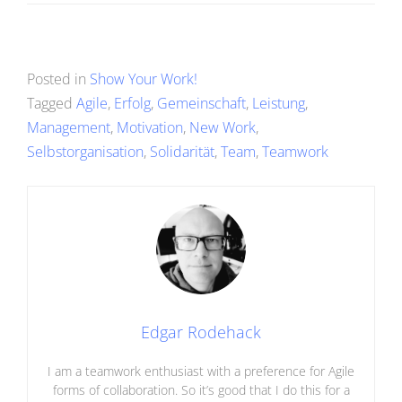
Posted in
Show Your Work!
Tagged
Agile
,
Erfolg
,
Gemeinschaft
,
Leistung
,
Management
,
Motivation
,
New Work
,
Selbstorganisation
,
Solidarität
,
Team
,
Teamwork
Edgar Rodehack
I am a teamwork enthusiast with a preference for Agile
forms of collaboration. So it’s good that I do this for a