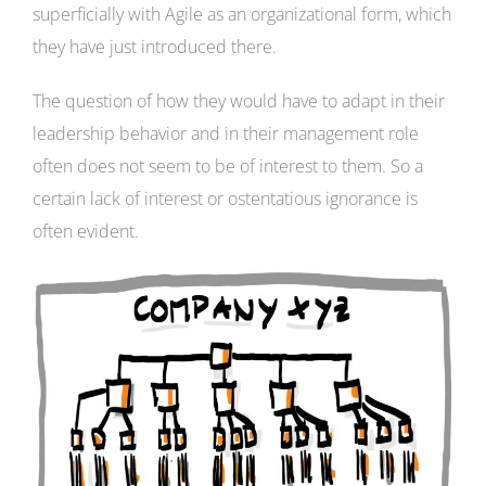
superficially with Agile as an organizational form, which
they have just introduced there.
The question of how they would have to adapt in their
leadership behavior and in their management role
often does not seem to be of interest to them. So a
certain lack of interest or ostentatious ignorance is
often evident.