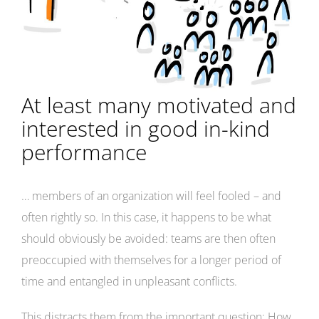
At least many motivated and
interested in good in-kind
performance
… members of an organization will feel fooled – and
often rightly so. In this case, it happens to be what
should obviously be avoided: teams are then often
preoccupied with themselves for a longer period of
time and entangled in unpleasant conflicts.
This distracts them from the important question: How