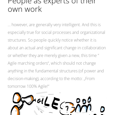
People as experts of their
own work
… however, are generally very intelligent. And this is
especially true for social processes and organizational
structures. So people quickly notice whether it is
about an actual and significant change in collaboration
or whether they are merely given a new, this time “
Agile marching orders“, which should not change
anything in the fundamental structures (of power and
decision-making), according to the motto: „From
tomorrow 100% Agile!“