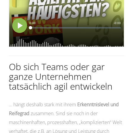
Ob sich Teams oder gar
ganze Unternehmen
tatsächlich agil entwickeln
… hängt deshalb stark mit ihrem
Erkenntnislevel und
Reifegrad
zusammen. Sind sie noch in der
maschinenhaften, prozesshaften, „komplizierten“ Welt
verhaftet, die z.B. an Lösung und Leistung durch