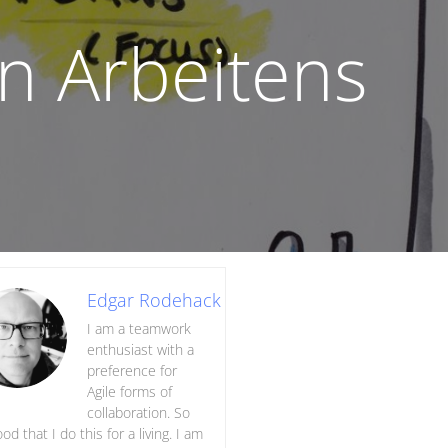
n Arbeitens
Edgar Rodehack
I am a teamwork
enthusiast with a
preference for
Agile forms of
collaboration. So
ood that I do this for a living. I am