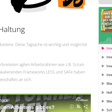
Haltung
eitens. Diese Tagsache ist wichtig und möglichst
breiteten agilen Arbeitsrahmen wie z.B. Scrum
 skalierenden Frameworks LESS und SAFe haben
esshaftes an sich.