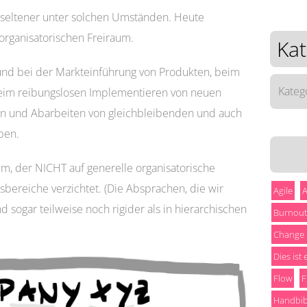
 seltener unter solchen Umständen. Heute
organisatorischen Freiraum.
Kat
nd bei der Markteinführung von Produkten, beim
Katego
beim reibungslosen Implementieren von neuen
en und Abarbeiten von gleichbleibenden und auch
ben.
um, der NICHT auf generelle organisatorische
ereiche verzichtet. (Die Absprachen, die wir
Agile
A
nd sogar teilweise noch rigider als in hierarchischen
Burnout
Change
Dies ist
Flow
F
Handbib