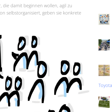
 die damit beginnen wollen, agil zu
von selbstorganisiert, geben sie konkrete
Toyot