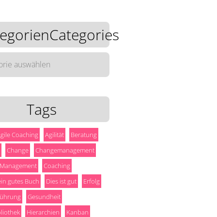
egorienCategories
rienCategories
Tags
gile Coaching
Agilität
Beratung
Change
Changemanagement
 Management
Coaching
 ein gutes Buch
Dies ist gut
Erfolg
ührung
Gesundheit
liothek
Hierarchien
Kanban