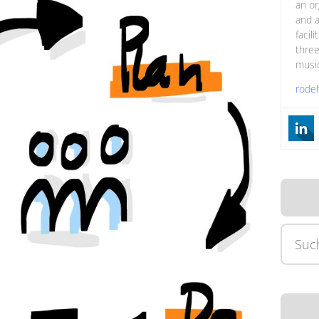
an or
and a
facil
three
music
rode
Suche
nach: