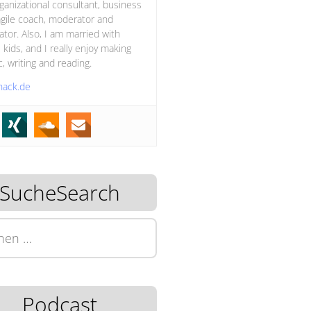
ganizational consultant, business
gile coach, moderator and
itator. Also, I am married with
 kids, and I really enjoy making
, writing and reading.
hack.de
SucheSearch
n
Podcast