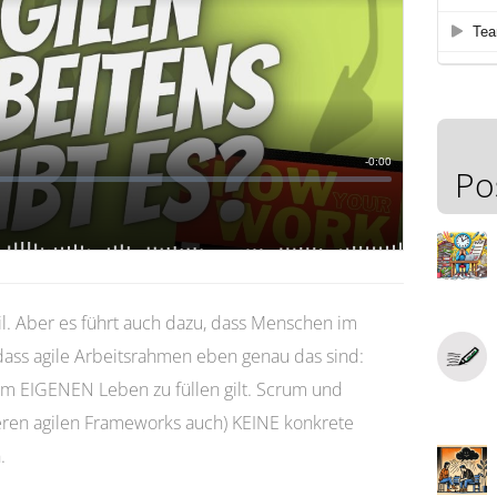
Po
eil. Aber es führt auch dazu, dass Menschen im
ass agile Arbeitsrahmen eben genau das sind:
em EIGENEN Leben zu füllen gilt. Scrum und
eren agilen Frameworks auch) KEINE konkrete
.