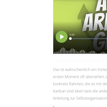
Das ist wahrscheinlich ein Vort
ersten Moment oft übersehen, d
konkrete Rahmen, die es mit d
Kanban sind eben (wie die and
Anleitung zur Selbstorganisation