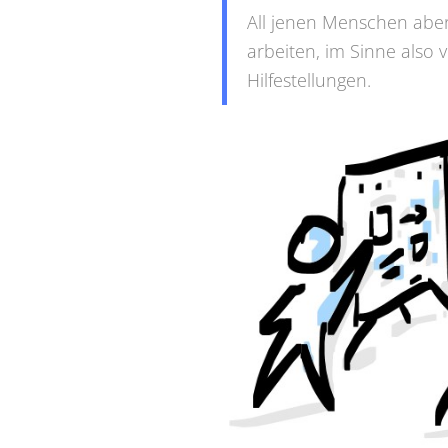
All jenen Menschen aber,
arbeiten, im Sinne also 
Hilfestellungen.