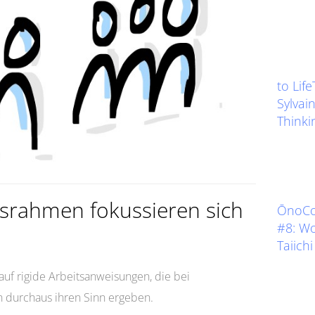
to Lif
Sylvain
Thinkin
itsrahmen fokussieren sich
ŌnoCoa
#8: W
Taiich
 auf rigide Arbeitsanweisungen, die bei
n durchaus ihren Sinn ergeben.