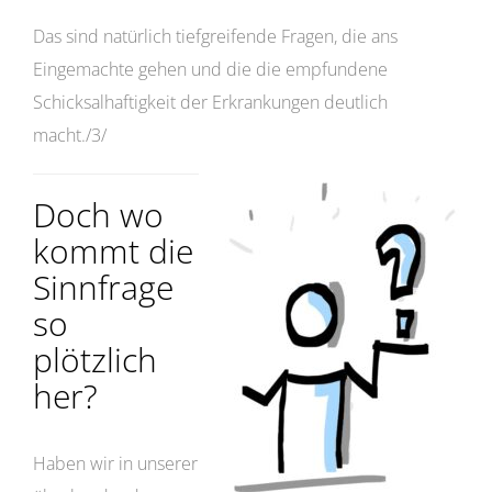
Das sind natürlich tiefgreifende Fragen, die ans
Eingemachte gehen und die die empfundene
Schicksalhaftigkeit der Erkrankungen deutlich
macht./3/
Doch wo
kommt die
Sinnfrage
so
plötzlich
her?
Haben wir in unserer