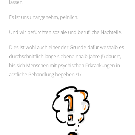
lassen.
Es ist uns unangenehm, peinlich.
Und wir befürchten soziale und berufliche Nachteile.
Dies ist wohl auch einer der Gründe dafür weshalb es
durchschnittlich lange siebeneinhalb Jahre (!) dauert,
bis sich Menschen mit psychischen Erkrankungen in
ärztliche Behandlung begeben./1/