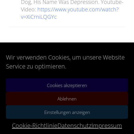
Dog, His Name Was Depression. Youtube-
Video:
https://www.youtube.com/watch?
v=XiCrniLQGYc
Wir verwenden Cookies, um unsere Website
It’s gonna be good, that’s what we can hope for. After
Service zu optimieren.
all, it can only get better.
Cookies akzeptieren
Ablehnen
Einstellungen anzeigen
Cookie-Richtlinie
Datenschutz
Impressum