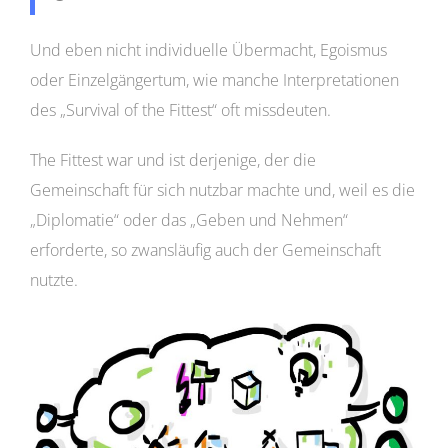
Und eben nicht individuelle Übermacht, Egoismus
oder Einzelgängertum, wie manche Interpretationen
des „Survival of the Fittest“ oft missdeuten.
The Fittest war und ist derjenige, der die
Gemeinschaft für sich nutzbar machte und, weil es die
„Diplomatie“ oder das „Geben und Nehmen“
erforderte, so zwansläufig auch der Gemeinschaft
nutzte.