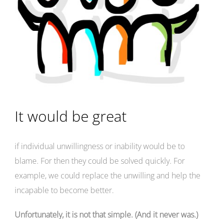
It would be great
if individual unwillingness or inability would be to
blame. For then they could be solved quickly. For
example, we could replace the unwilling and help the
incapable to become better.
Unfortunately, it is not that simple. (And it never was.)