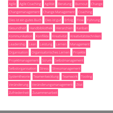
Agile
Agile Coaching
Agilität
Beratung
Burnout
Change
Changemanagement
Change Management
Coaching
Dies ist ein gutes Buch
Dies ist gut
Erfolg
Flow
Führung
Gesundheit
Handbibliothek
Hierarchien
Kanban
Kommunikation
Konflikte
Kreativität
Kreativitätstechniken
Leadership
Lean
Leistung
Lernen
Management
Organisation
Organisatorisches Lernen
Projekte
Projektmanagement
Scrum
Selbstmanagement
Selbstorganisation
Stress
Stressmanagement
Systemtheorie
Teamentwicklung
Teamwork
Tooling
Veränderung
Veränderungsmanagement
Zitat
Zufriedenheit
Zusammenarbeit