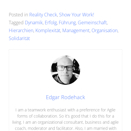
Posted in
Reality Check
,
Show Your Work!
Tagged
Dynamik
,
Erfolg
,
Führung
,
Gemeinschaft
,
Hierarchien
,
Komplexität
,
Management
,
Organisation
,
Solidarität
Edgar Rodehack
I am a teamwork enthusiast with a preference for Agile
forms of collaboration. So it’s good that I do this for a
living. I am an organizational consultant, business and agile
coach, moderator and facilitator. Also, I am married with