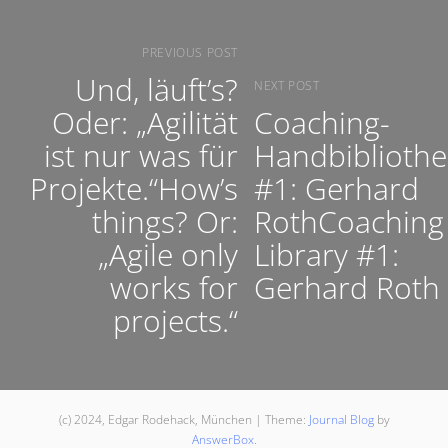
PREVIOUS POST
Und, läuft’s?
NEXT POST
Oder: „Agilität
Coaching-
ist nur was für
Handbibliothe
Projekte.“How’s
#1: Gerhard
things? Or:
RothCoaching
„Agile only
Library #1:
works for
Gerhard Roth
projects.“
(c) 2024, Edgar Rodehack, München
|
Theme:
Journal Blog
by
AnswerBox
.