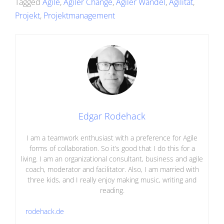
Tagged
Agile
,
Agiler Change
,
Agiler Wandel
,
Agilität
,
Projekt
,
Projektmanagement
Edgar Rodehack
I am a teamwork enthusiast with a preference for Agile
forms of collaboration. So it’s good that I do this for a
living. I am an organizational consultant, business and agile
coach, moderator and facilitator. Also, I am married with
three kids, and I really enjoy making music, writing and
reading.
rodehack.de