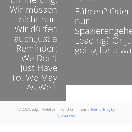
NEXT POST
Wir müssen
Führen? Oder
nicht nur.
nur
Wir dürfen
Spazierengeh
auch.Just a
Leading? Or ju
Reminder:
going for a wa
We Don’t
Just Have
To. We May
As Well.
(c) 2024, Edgar Rodehack, München
|
Theme:
Journal Blog
by
AnswerBox
.