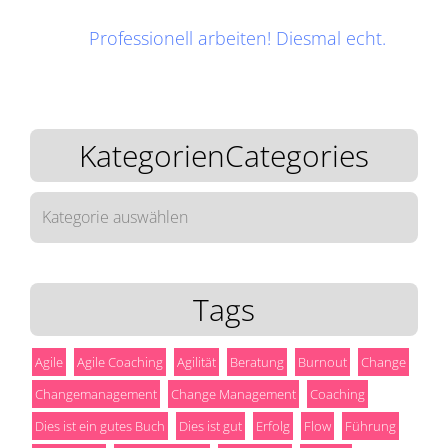
Professionell arbeiten! Diesmal echt.
KategorienCategories
KategorienCategories
Tags
Agile
Agile Coaching
Agilität
Beratung
Burnout
Change
Changemanagement
Change Management
Coaching
Dies ist ein gutes Buch
Dies ist gut
Erfolg
Flow
Führung