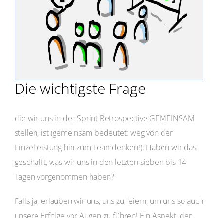
Die wichtigste Frage
die wir uns in der Sprint Retrospective GEMEINSAM
stellen, ist (gemeinsam bedeutet: weg von der
Einzelleistung hin zum Teamdenken!): Haben wir das
geschafft, was wir uns in den letzten sieben bis 14
Tagen vorgenommen haben?
Falls ja, erlauben wir uns, uns zu feiern, um uns so auch
unsere Erfolge vor Augen zu führen! Ein Aspekt, der