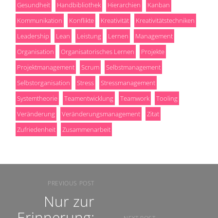
Gesundheit
Handbibliothek
Hierarchien
Kanban
Kommunikation
Konflikte
Kreativität
Kreativitätstechniken
Leadership
Lean
Leistung
Lernen
Management
Organisation
Organisatorisches Lernen
Projekte
Projektmanagement
Scrum
Selbstmanagement
Selbstorganisation
Stress
Stressmanagement
Systemtheorie
Teamentwicklung
Teamwork
Tooling
Veränderung
Veränderungsmanagement
Zitat
Zufriedenheit
Zusammenarbeit
PREVIOUS POST
Nur zur
Erinnerung: