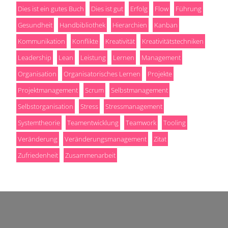
Dies ist ein gutes Buch
Dies ist gut
Erfolg
Flow
Führung
Gesundheit
Handbibliothek
Hierarchien
Kanban
Kommunikation
Konflikte
Kreativität
Kreativitätstechniken
Leadership
Lean
Leistung
Lernen
Management
Organisation
Organisatorisches Lernen
Projekte
Projektmanagement
Scrum
Selbstmanagement
Selbstorganisation
Stress
Stressmanagement
Systemtheorie
Teamentwicklung
Teamwork
Tooling
Veränderung
Veränderungsmanagement
Zitat
Zufriedenheit
Zusammenarbeit