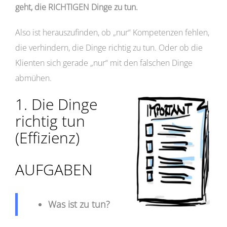
geht, die RICHTIGEN Dinge zu tun.
Also ist herauszufinden, ob „nur“ Kompetenzen fehlen,
die verhindern, die Dinge richtig zu tun. Oder ob die
Klienten sich gerade „nur“ mit den falschen Dinge
abmühen.
1. Die Dinge
richtig tun
(Effizienz)
AUFGABEN
Was ist zu tun?