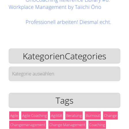
Workplace Management by Taiichi Ōno
Professionell arbeiten! Diesmal echt.
KategorienCategories
KategorienCategories
Tags
Agile
Agile Coaching
Agilität
Beratung
Burnout
Change
Changemanagement
Change Management
Coaching