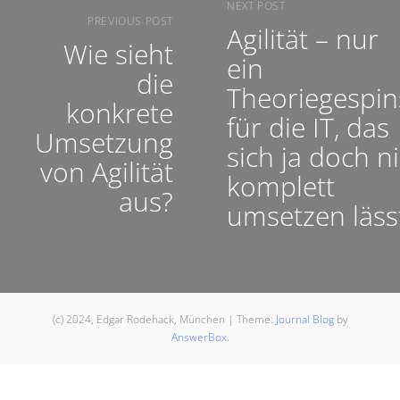
NEXT POST
PREVIOUS POST
Agilität – nur
Wie sieht
ein
die
Theoriegespin
konkrete
für die IT, das
Umsetzung
sich ja doch n
von Agilität
komplett
aus?
umsetzen läss
(c) 2024, Edgar Rodehack, München
|
Theme:
Journal Blog
by
AnswerBox
.