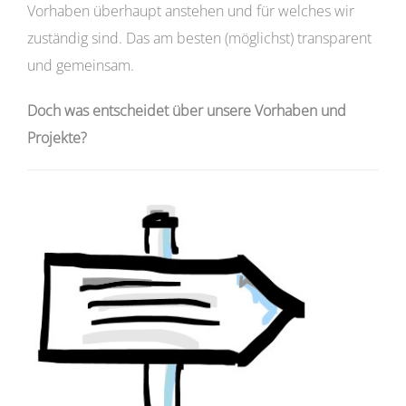
Vorhaben überhaupt anstehen und für welches wir
zuständig sind. Das am besten (möglichst) transparent
und gemeinsam.
Doch was entscheidet über unsere Vorhaben und
Projekte?