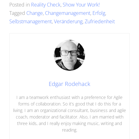
Posted in
Reality Check
,
Show Your Work!
Tagged
Change
,
Changemanagement
,
Erfolg
,
Selbstmanagement
,
Veränderung
,
Zufriedenheit
Edgar Rodehack
I am a teamwork enthusiast with a preference for Agile
forms of collaboration. So it’s good that I do this for a
living. I am an organizational consultant, business and agile
coach, moderator and facilitator. Also, I am married with
three kids, and I really enjoy making music, writing and
reading.