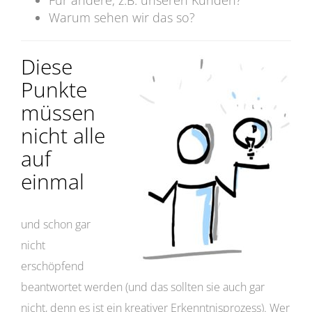
Für andere, z.B. unseren Kunden?
Warum sehen wir das so?
Diese
Punkte
müssen
nicht alle
auf
einmal
und schon gar
nicht
erschöpfend
beantwortet werden (und das sollten sie auch gar
nicht, denn es ist ein kreativer Erkenntnisprozess). Wer