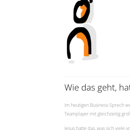
Wie das geht, ha
Im heutigen Business-Sprech wü
Teamplayer mit gleichzeitig gro
Jesus hatte das, was sich viele 