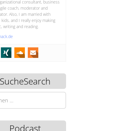
ganizational consultant, business
gile coach, moderator and
itator. Also, I am married with
 kids, and I really enjoy making
, writing and reading.
hack.de
SucheSearch
n
Podcast