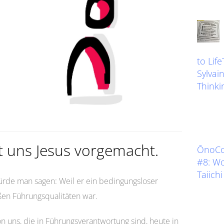
to Lif
Sylvain
Thinkin
t uns Jesus vorgemacht.
ŌnoCoa
#8: W
Taiich
rde man sagen: Weil er ein bedingungsloser
ßen Führungsqualitäten war.
von uns, die in Führungsverantwortung sind, heute in