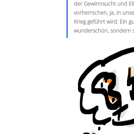
der Gewinnsucht und El
vorherrschen, ja, in uns
Krieg geführt wird: Ein 
wunderschön, sondern s