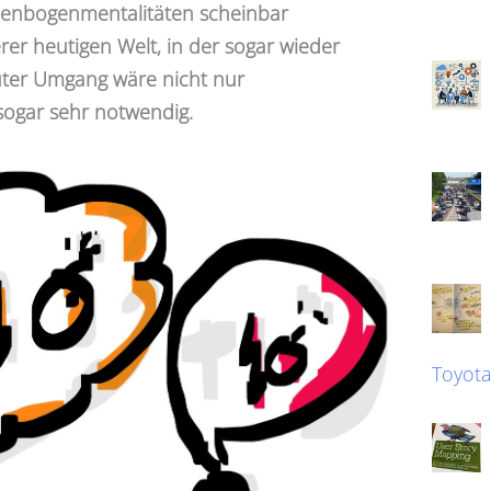
lenbogenmentalitäten scheinbar
erer heutigen Welt, in der sogar wieder
guter Umgang wäre nicht nur
ogar sehr notwendig.
Toyot