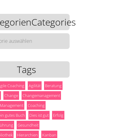
egorienCategories
rienCategories
Tags
gile Coaching
Agilität
Beratung
Change
Changemanagement
 Management
Coaching
 ein gutes Buch
Dies ist gut
Erfolg
ührung
Gesundheit
liothek
Hierarchien
Kanban