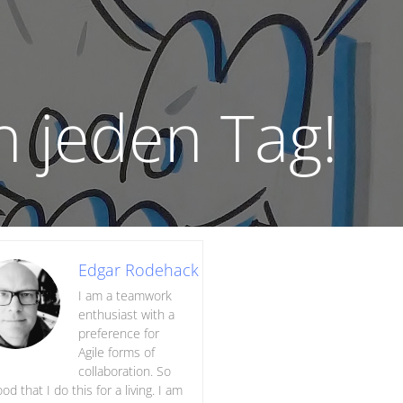
 jeden Tag!
Edgar Rodehack
I am a teamwork
enthusiast with a
preference for
Agile forms of
collaboration. So
ood that I do this for a living. I am