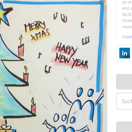
an or
and a
facil
three
music
rode
Suche
nach: