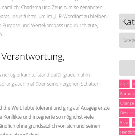
n, nämlich: Charisma und Zeug zum so genannten
parat. Jesus führte, um im „HR-Wording“ zu bleiben,
Kat
ren Purpose und Wertekompass und durch gute,
n.
Katego
e Verantwortung,
ls richtig erkannte, stand dafür grade, nahm
 sprang auch mal über seinen eigenen Schatten,
Agile
A
Burnout
Change
nd die Welt, lebte tolerant und ging auf Ausgegrenzte
Dies ist
 Konflikte und integrierte so möglichst viele
Flow
F
ändlich ohne grundsätzlich von sich und seinen
Handbib
auben abzurücken.