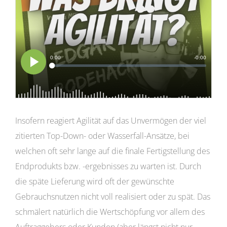
Insofern reagiert Agilität auf das Unvermögen der viel
zitierten Top-Down- oder Wasserfall-Ansätze, bei
welchen oft sehr lange auf die finale Fertigstellung des
Endprodukts bzw. -ergebnisses zu warten ist. Durch
die späte Lieferung wird oft der gewünschte
Gebrauchsnutzen nicht voll realisiert oder zu spät. Das
schmälert natürlich die Wertschöpfung vor allem des
Auftraggebers oder Kunden (aber längst nicht nur