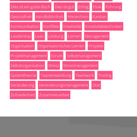
Dies ist ein gutes Buch
Dies ist gut
Erfolg
Flow
Führung
Gesundheit
Handbibliothek
Hierarchien
Kanban
Kommunikation
Konflikte
Kreativität
Kreativitätstechniken
Leadership
Lean
Leistung
Lernen
Management
Organisation
Organisatorisches Lernen
Projekte
Projektmanagement
Scrum
Selbstmanagement
Selbstorganisation
Stress
Stressmanagement
Systemtheorie
Teamentwicklung
Teamwork
Tooling
Veränderung
Veränderungsmanagement
Zitat
Zufriedenheit
Zusammenarbeit