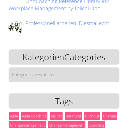
ŌnoCoaching Reference Library #8:
Workplace Management by Taiichi Ōno
Professionell arbeiten! Diesmal echt.
KategorienCategories
KategorienCategories
Tags
Agile
Agile Coaching
Agilität
Beratung
Burnout
Change
Changemanagement
Change Management
Coaching