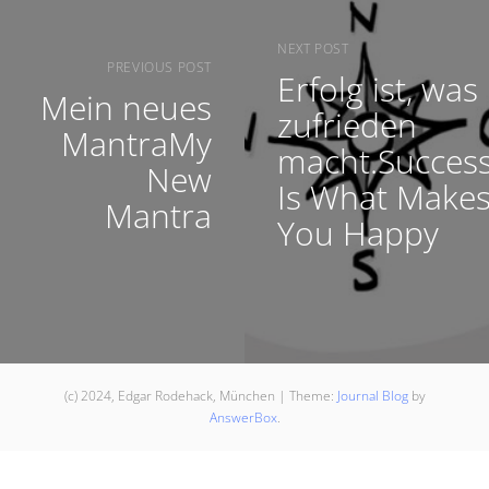
NEXT POST
PREVIOUS POST
Erfolg ist, was
Mein neues
zufrieden
MantraMy
macht.Succes
New
Is What Make
Mantra
You Happy
(c) 2024, Edgar Rodehack, München
|
Theme:
Journal Blog
by
AnswerBox
.