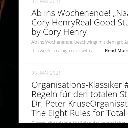
07. MAI 2021
Ab ins Wochenende! „Na
Cory HenryReal Good Stu
by Cory Henry
Ab ins Wochenende, beschwingt mit dem großa
this week on a high note with a …
Read Mor
05. MAI 2021
Organisations-Klassiker #
Regeln für den totalen St
Dr. Peter KruseOrganisati
The Eight Rules for Total 
Führen, aber richtig. Weil sich das immer lohn