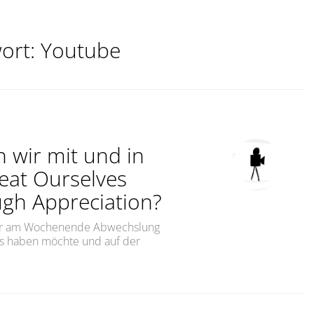
ort:
Youtube
 wir mit und in
eat Ourselves
gh Appreciation?
 Wer am Wochenende Abwechslung
sts haben möchte und auf der
ehen wir mit und in der Arbeit um? Do We Treat Ourselv