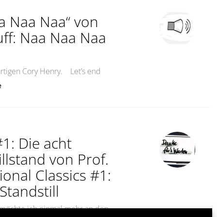
a Naa Naa“ von
ff: Naa Naa Naa
rtigen Cory Henry. Let’s end
„Ab ins Wochenende! „Naa Naa Naa“ von Cory HenryReal 
e
1: Die acht
illstand von Prof.
onal Classics #1:
Standstill
t, möchte ich einmal mehr an den