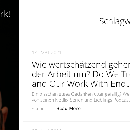
rk!
Schlagw
14. MAI 2021
Wie wertschätzend gehen
der Arbeit um? Do We Tr
and Our Work With Enou
Ein bisschen gutes Gedankenfutter gefällig?
von seinen Netflix-Serien und Lieblings-Podca
„Wie wertschätzend g
Suche …
Read More