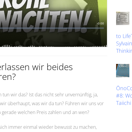
to Lif
Sylvain
Thinkin
lassen wir beides
eren?
ŌnoCoa
un wir das? Ist das nicht sehr unvernünftig, ja,
#8: W
Taiich
wir überhaupt, was wir da tun? Führen wir uns vor
a gerade welchen Preis zahlen und an wen?
 sich immer einmal wieder bewusst zu machen,