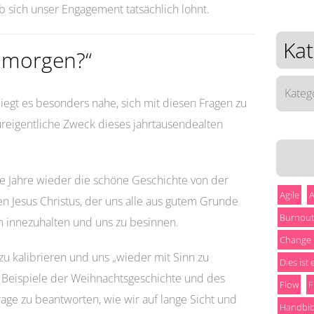
b sich unser Engagement tatsächlich lohnt.
Kat
s morgen?“
Katego
liegt es besonders nahe, sich mit diesen Fragen zu
ureigentliche Zweck dieses jahrtausendealten
le Jahre wieder die schöne Geschichte von der
Agile
A
Jesus Christus, der uns alle aus gutem Grunde
Burnout
Um innezuhalten und uns zu besinnen.
Change
u kalibrieren und uns „wieder mit Sinn zu
Dies ist
 Beispiele der Weihnachtsgeschichte und des
Flow
F
rage zu beantworten, wie wir auf lange Sicht und
Handbib