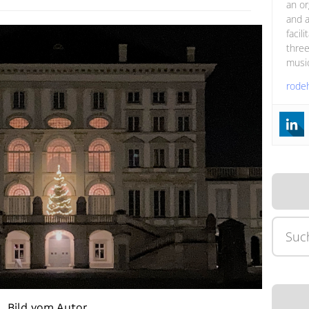
an or
and a
facil
three
music
rode
Suche
nach:
Bild vom Autor