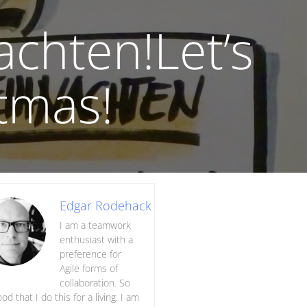
achten!Let’s
stmas!
Edgar Rodehack
I am a teamwork
enthusiast with a
preference for
Agile forms of
collaboration. So
ood that I do this for a living. I am