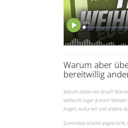
Warum aber über
bereitwillig and
Warum zahlen wir drauf? Warum t
vielleicht sogar dumm? Merken 
Augen, wofür wir und andere d
Zumindest scheint angebracht,