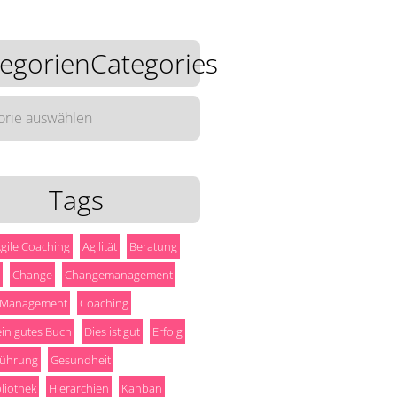
egorienCategories
rienCategories
Tags
gile Coaching
Agilität
Beratung
Change
Changemanagement
 Management
Coaching
 ein gutes Buch
Dies ist gut
Erfolg
ührung
Gesundheit
liothek
Hierarchien
Kanban