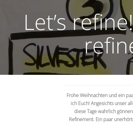
Let’s refin
refin
Frohe Weihnachten und ein paa
ich Euch! Angesichts unser al
diese Tage wahrlich gönnen.
Refinement. Ein paar unerhör