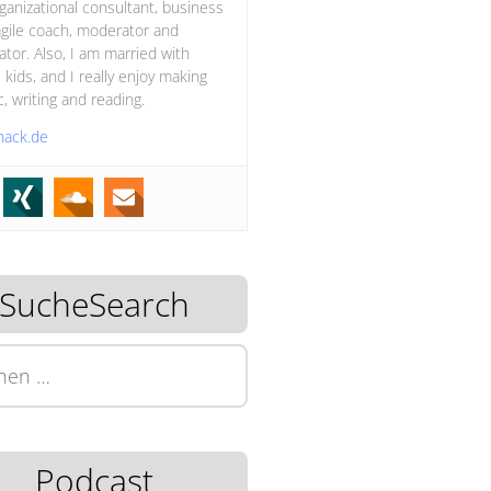
ganizational consultant, business
gile coach, moderator and
itator. Also, I am married with
 kids, and I really enjoy making
, writing and reading.
hack.de
SucheSearch
n
Podcast