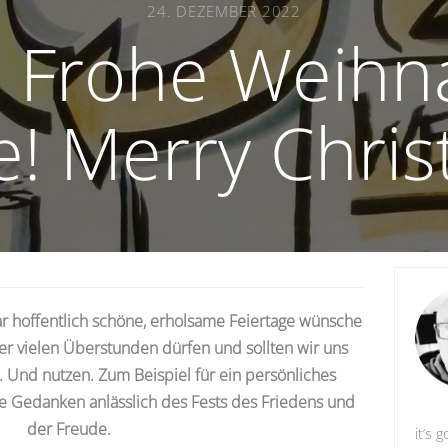
24. DEZEMBER 2022
e! Frohe Weihn
e! Merry Chri
r hoffentlich schöne, erholsame Feiertage wünsche
ler vielen Überstunden dürfen und sollten wir uns
 Und nutzen. Zum Beispiel für ein persönliches
te
Gedanken anlässlich des Fests des Friedens und
der Freude.
it’s g