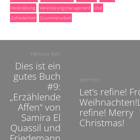
Veränderung
Veränderungsmanagement
Zitat
Zufriedenheit
Zusammenarbeit
PREVIOUS POST
Dies ist ein
gutes Buch
NEXT POST
#9:
Let’s refine! F
„Erzählende
Weihnachten!L
Affen“ von
refine! Merry
Samira El
Christmas!
Quassil und
Friedemann