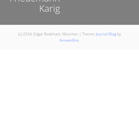
Karig
(c) 2024, Edgar Rodehack, München
|
Theme:
Journal Blog
by
AnswerBox
.