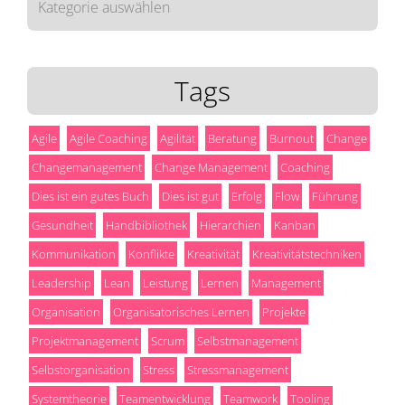
Tags
Agile
Agile Coaching
Agilität
Beratung
Burnout
Change
Changemanagement
Change Management
Coaching
Dies ist ein gutes Buch
Dies ist gut
Erfolg
Flow
Führung
Gesundheit
Handbibliothek
Hierarchien
Kanban
Kommunikation
Konflikte
Kreativität
Kreativitätstechniken
Leadership
Lean
Leistung
Lernen
Management
Organisation
Organisatorisches Lernen
Projekte
Projektmanagement
Scrum
Selbstmanagement
Selbstorganisation
Stress
Stressmanagement
Systemtheorie
Teamentwicklung
Teamwork
Tooling