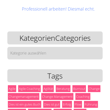
Professionell arbeiten! Diesmal echt.
KategorienCategories
KategorienCategories
Tags
Agile
Agile Coaching
Agilität
Beratung
Burnout
Change
Changemanagement
Change Management
Coaching
Dies ist ein gutes Buch
Dies ist gut
Erfolg
Flow
Führung