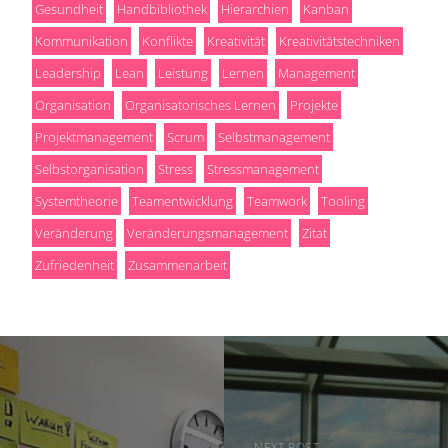
Gesundheit
Handbibliothek
Hierarchien
Kanban
Kommunikation
Konflikte
Kreativität
Kreativitätstechniken
Leadership
Lean
Leistung
Lernen
Management
Organisation
Organisatorisches Lernen
Projekte
Projektmanagement
Scrum
Selbstmanagement
Selbstorganisation
Stress
Stressmanagement
Systemtheorie
Teamentwicklung
Teamwork
Tooling
Veränderung
Veränderungsmanagement
Zitat
Zufriedenheit
Zusammenarbeit
NEXT POST