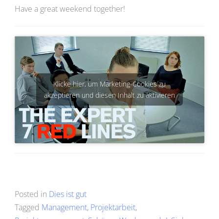
Have a great weekend together!
Klicke hier, um Marketing-Cookies zu
akzeptieren und diesen Inhalt zu aktivieren
Posted in
Dies ist gut
Tagged
Management
,
Projektarbeit
,