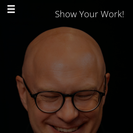
Skip
Show Your Work!
to
content