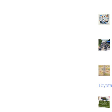
Toyot