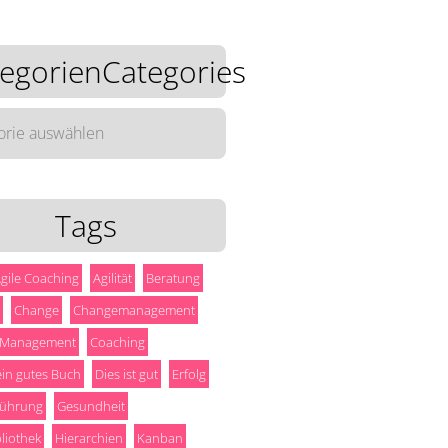
egorienCategories
rienCategories
Tags
gile Coaching
Agilität
Beratung
Change
Changemanagement
 Management
Coaching
 ein gutes Buch
Dies ist gut
Erfolg
ührung
Gesundheit
liothek
Hierarchien
Kanban