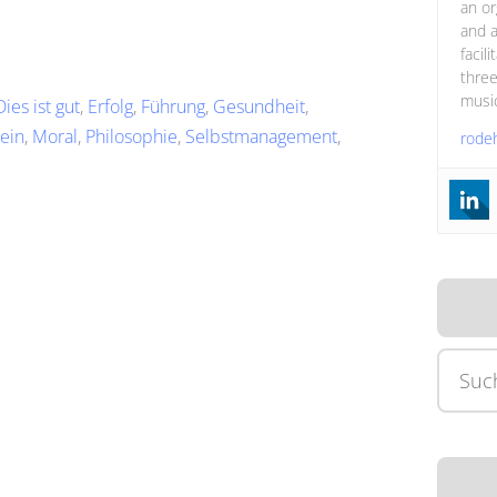
an or
and a
facil
three
music
Dies ist gut
,
Erfolg
,
Führung
,
Gesundheit
,
ein
,
Moral
,
Philosophie
,
Selbstmanagement
,
rode
Suche
nach: