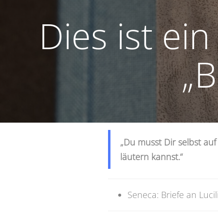
Dies ist ei
„B
„Du musst Dir selbst au
läutern kannst.“
Seneca: Briefe an Lucili