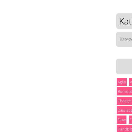
Kat
Katego
Agile
A
Burnout
Change
Dies ist
Flow
F
Handbib