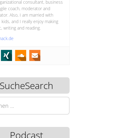
ganizational consultant, business
gile coach, moderator and
itator. Also, I am married with
 kids, and I really enjoy making
, writing and reading.
hack.de
SucheSearch
n
Podcast