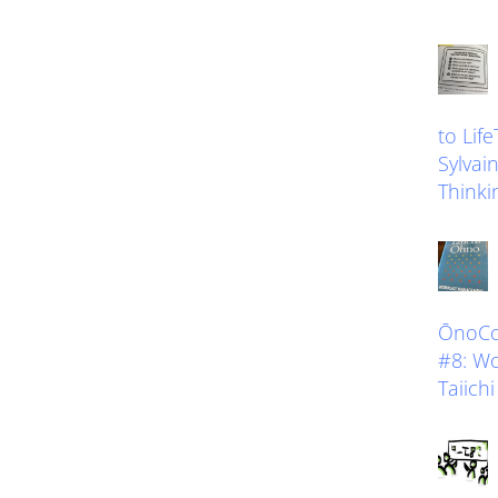
to Lif
Sylvain
Thinkin
ŌnoCoa
#8: W
Taiich