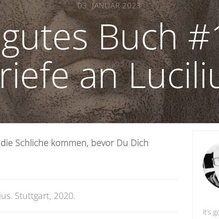
03. JANUAR 2023
n gutes Buch 
riefe an Lucili
f die Schliche kommen, bevor Du Dich
us. Stuttgart, 2020.
it’s g