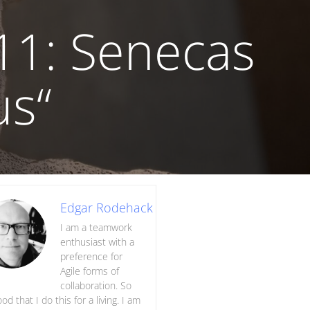
#11: Senecas
us“
Edgar Rodehack
I am a teamwork
enthusiast with a
preference for
Agile forms of
collaboration. So
ood that I do this for a living. I am