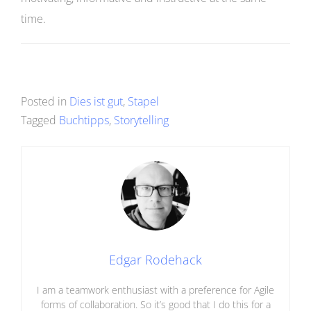
time.
Posted in
Dies ist gut
,
Stapel
Tagged
Buchtipps
,
Storytelling
Edgar Rodehack
I am a teamwork enthusiast with a preference for Agile
forms of collaboration. So it’s good that I do this for a