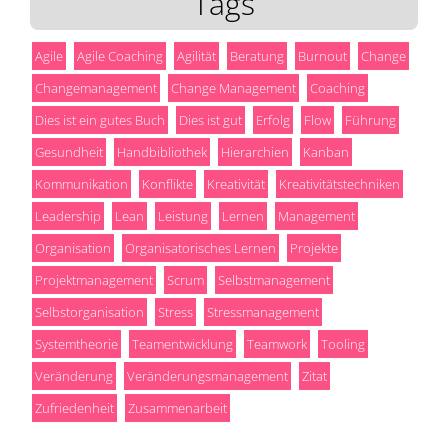
Tags
Agile
Agile Coaching
Agilität
Beratung
Burnout
Change
Changemanagement
Change Management
Coaching
Dies ist ein gutes Buch
Dies ist gut
Erfolg
Flow
Führung
Gesundheit
Handbibliothek
Hierarchien
Kanban
Kommunikation
Konflikte
Kreativität
Kreativitätstechniken
Leadership
Lean
Leistung
Lernen
Management
Organisation
Organisatorisches Lernen
Projekte
Projektmanagement
Scrum
Selbstmanagement
Selbstorganisation
Stress
Stressmanagement
Systemtheorie
Teamentwicklung
Teamwork
Tooling
Veränderung
Veränderungsmanagement
Zitat
Zufriedenheit
Zusammenarbeit