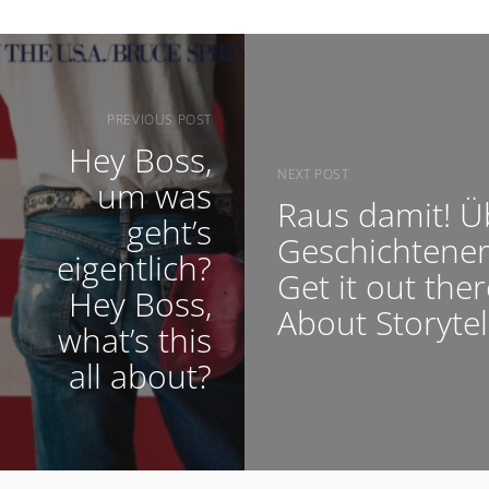
PREVIOUS POST
Hey Boss,
NEXT POST
um was
Raus damit! Ü
geht’s
Geschichtene
eigentlich?
Get it out ther
Hey Boss,
About Storytel
what’s this
all about?