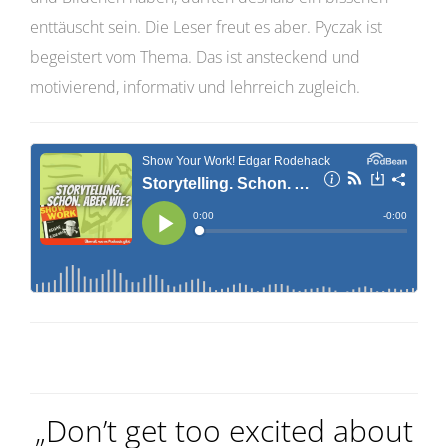
enttäuscht sein. Die Leser freut es aber. Pyczak ist
begeistert vom Thema. Das ist ansteckend und
motivierend, informativ und lehrreich zugleich.
„Don’t get too excited about