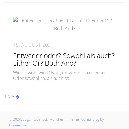
18. AUGUST 2021
Entweder oder? Sowohl als auch?
Either Or? Both And?
Wie es wohl wird? Naja, entweder so oder so.
Oder sowohl so, als auch so.
Seitennummerierung
1
2
3
der
Beiträge
(c) 2024, Edgar Rodehack, München
|
Theme:
Journal Blog
by
AnswerBox
.