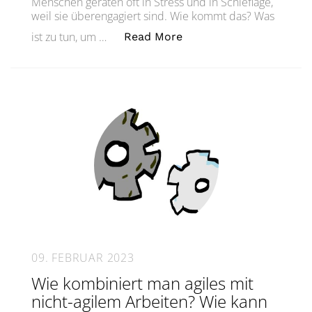
Menschen geraten oft in Stress und in Schieflage,
weil sie überengagiert sind. Wie kommt das? Was
„Raus! Aus! Dem! Stress
ist zu tun, um …
Read More
09. FEBRUAR 2023
Wie kombiniert man agiles mit
nicht-agilem Arbeiten? Wie kann