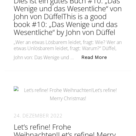
Dies ist ein gutes Buch #10: „Das
Wenige und das Wesentliche“ von
John von DüffelThis is a good
book #10: „Das Wenige und das
Wesentliche“ by John von Düffel
„Wer an etwas Lösbarem leidet, fragt: Wie? Wer an
etwas Unlösbarem leidet, fragt: Warum?“ Düffel,
„Dies ist ei
John von: Das Wenige und …
Read More
24. DEZEMBER 2022
Let’s refine! Frohe
Weihnachten!Let’s refine! Merry