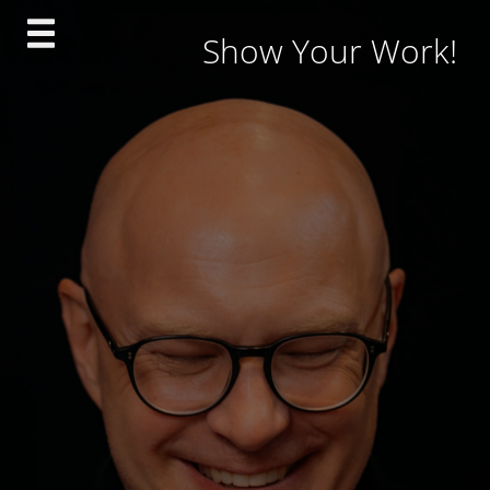
Skip
Show Your Work!
to
content