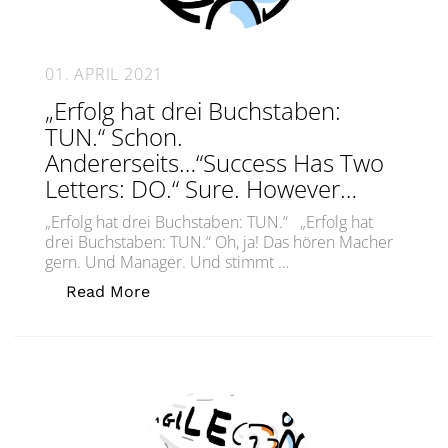
01. APRIL 2021
„Erfolg hat drei Buchstaben:
TUN.“ Schon.
Andererseits…“Success Has Two
Letters: DO.“ Sure. However…
„Erfolg hat drei Buchstaben: TUN.“ „Erfolg hat
drei Buchstaben: TUN.“ Oh, ja! Das hören Macher
gern. Und Manager. Und stimmt …
„„Erfolg hat drei Buchstaben: TUN.“ 
Read More