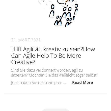
31. MÄRZ 2021
Hilft Agilität, kreativ zu sein?How
Can Agile Help To Be More
Creative?
Sind Sie dazu verdonnert worden, agil zu
arbeiten? Möchten Sie das vielleicht sogar selbst?
„Hilft Ag
Jetzt haben Sie noch ein paar …
Read More