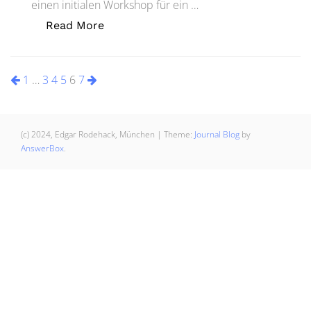
einen initialen Workshop für ein …
„The Art of the Start: Die Auftragsklä
Read More
Seitennummerierung
1
…
3
4
5
6
7
der
Beiträge
(c) 2024, Edgar Rodehack, München
|
Theme:
Journal Blog
by
AnswerBox
.