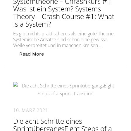
Systemtheorie – Chrashkurs #1:
Was ist ein System? Systems
Theory – Crash Course #1: What
Is a System?
Es gibt nichts praktischeres als eine gute Theorie.
Systemische Ansätze sind schon eine gewisse
Weile verbreitet und in manchen Kreisen …
„Systemtheorie – Chrashkurs #1: Was 
Read More
10. MÄRZ 2021
Die acht Schritte eines
SprintübergangsEight Steps of a