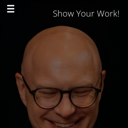
Skip
Show Your Work!
to
content