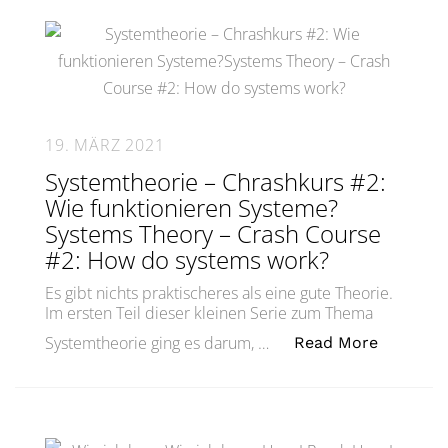
19. MÄRZ 2021
Systemtheorie – Chrashkurs #2:
Wie funktionieren Systeme?
Systems Theory – Crash Course
#2: How do systems work?
Es gibt nichts praktischeres als eine gute Theorie.
Im ersten Teil dieser kleinen Serie zum Thema
„Systemt
Systemtheorie ging es darum, …
Read More