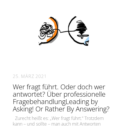
25. MÄRZ 2021
Wer fragt führt. Oder doch wer
antwortet? Über professionelle
FragebehandlungLeading by
Asking! Or Rather By Answering?
Zurecht heißt es: „Wer fragt führt.“ Trotzdem
kann – und sollte – man auch mit Antworten