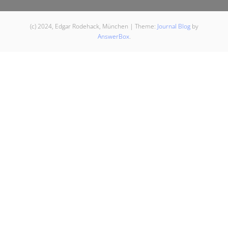
(c) 2024, Edgar Rodehack, München
|
Theme:
Journal Blog
by
AnswerBox
.