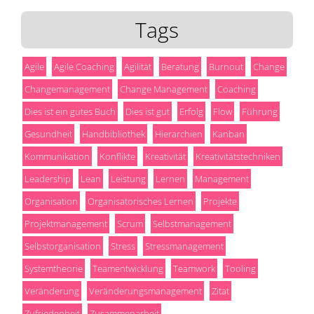
Tags
Agile
Agile Coaching
Agilität
Beratung
Burnout
Change
Changemanagement
Change Management
Coaching
Dies ist ein gutes Buch
Dies ist gut
Erfolg
Flow
Führung
Gesundheit
Handbibliothek
Hierarchien
Kanban
Kommunikation
Konflikte
Kreativität
Kreativitätstechniken
Leadership
Lean
Leistung
Lernen
Management
Organisation
Organisatorisches Lernen
Projekte
Projektmanagement
Scrum
Selbstmanagement
Selbstorganisation
Stress
Stressmanagement
Systemtheorie
Teamentwicklung
Teamwork
Tooling
Veränderung
Veränderungsmanagement
Zitat
Zufriedenheit
Zusammenarbeit