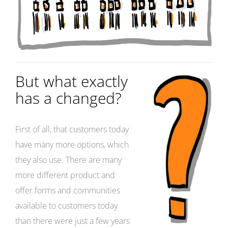
But what exactly
has a changed?
First of all, that customers today
have many more options, which
they also use. There are many
more different product and
offer forms and communities
available to customers today
than there were just a few years