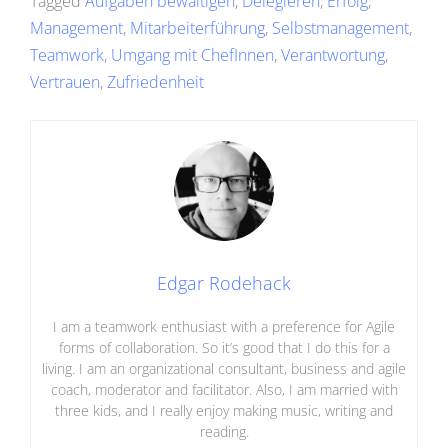
Tagged
Aufgaben bewältigen
,
Delegieren
,
Erfolg
,
Management
,
Mitarbeiterführung
,
Selbstmanagement
,
Teamwork
,
Umgang mit ChefInnen
,
Verantwortung
,
Vertrauen
,
Zufriedenheit
Edgar Rodehack
I am a teamwork enthusiast with a preference for Agile
forms of collaboration. So it’s good that I do this for a
living. I am an organizational consultant, business and agile
coach, moderator and facilitator. Also, I am married with
three kids, and I really enjoy making music, writing and
reading.