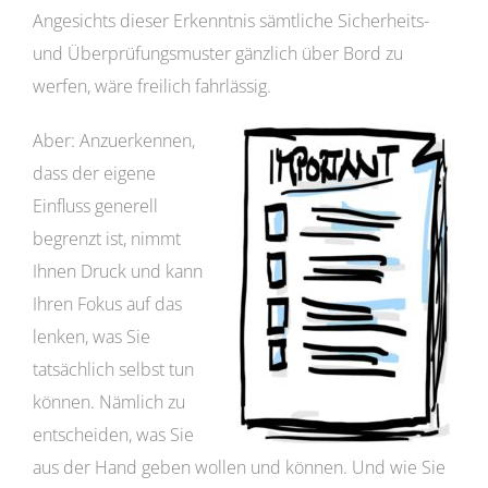
Angesichts dieser Erkenntnis sämtliche Sicherheits-
und Überprüfungsmuster gänzlich über Bord zu
werfen, wäre freilich fahrlässig.
Aber: Anzuerkennen,
dass der eigene
Einfluss generell
begrenzt ist, nimmt
Ihnen Druck und kann
Ihren Fokus auf das
lenken, was Sie
tatsächlich selbst tun
können. Nämlich zu
entscheiden, was Sie
aus der Hand geben wollen und können. Und wie Sie