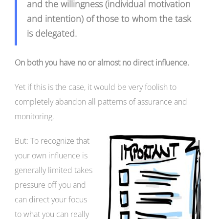
and the willingness (individual motivation
and intention) of those to whom the task
is delegated.
On both you have no or almost no direct influence.
Yet if this is the case, it would be very foolish to
completely abandon all patterns of assurance and
monitoring.
But: To recognize that
your own influence is
generally limited takes
pressure off you and
can direct your focus
to what you can really