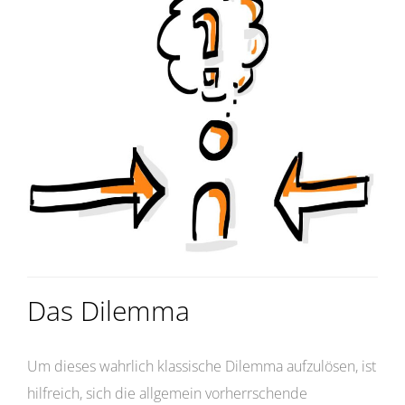
Das Dilemma
Um dieses wahrlich klassische Dilemma aufzulösen, ist
hilfreich, sich die allgemein vorherrschende