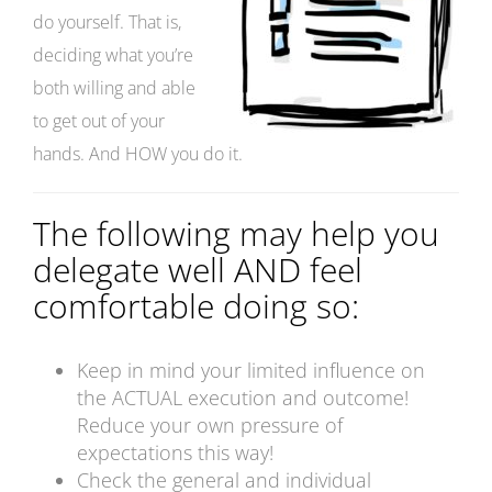
do yourself. That is,
deciding what you’re
both willing and able
to get out of your
hands. And HOW you do it.
The following may help you
delegate well AND feel
comfortable doing so:
Keep in mind your limited influence on
the ACTUAL execution and outcome!
Reduce your own pressure of
expectations this way!
Check the general and individual