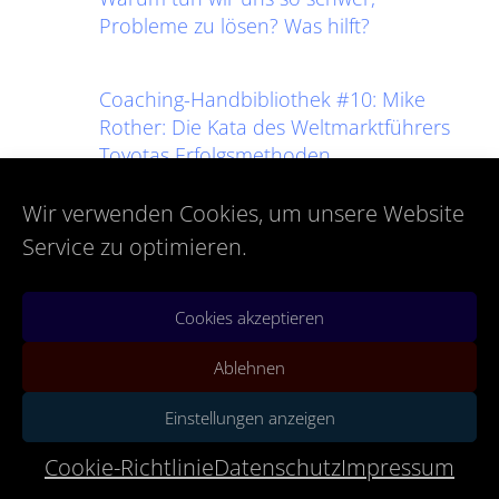
Probleme zu lösen? Was hilft?
Coaching-Handbibliothek #10: Mike
Rother: Die Kata des Weltmarktführers
Toyotas Erfolgsmethoden
Wir verwenden Cookies, um unsere Website
Coaching-Handbibliothek #9: Jeff
Patton: User Story Mapping
Service zu optimieren.
Dies ist ein gutes Buch #13: Sylvain
Cookies akzeptieren
Landry: Bringing Scientific Thinking to
Ablehnen
LifeThis is a good book #13: Sylvain
Landry: Bringing Scientific Thinking to Life
Einstellungen anzeigen
Coaching-Handbibliothek #8:
Cookie-Richtlinie
Datenschutz
Impressum
Workplace Management von Taiichi