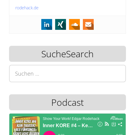
rodehack.de
SucheSearch
Suchen
nach:
Podcast