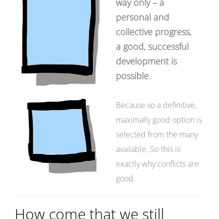
way only – a
personal and
collective progress,
a good, successful
development is
possible.
Because so a definitive,
maximally good option is
selected from the many
available. So this is
exactly why conflicts are
good.
How come that we still