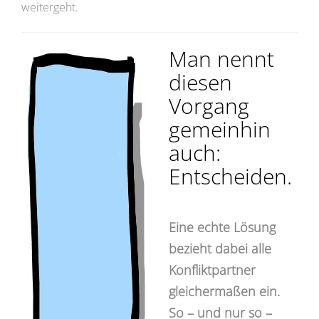
weitergeht.
Man nennt
diesen
Vorgang
gemeinhin
auch:
Entscheiden.
Eine echte Lösung
bezieht dabei alle
Konfliktpartner
gleichermaßen ein.
So – und nur so –