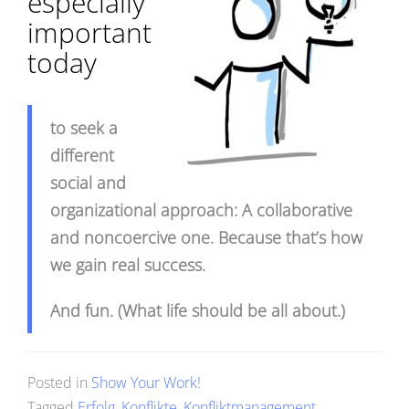
especially
important
today
to seek a
different
social and
organizational approach: A collaborative
and noncoercive one. Because that’s how
we gain real success.
And fun. (What life should be all about.)
Posted in
Show Your Work!
Tagged
Erfolg
,
Konflikte
,
Konfliktmanagement
,