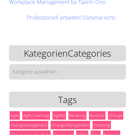
Workplace Management by Taiichi Ōno
Professionell arbeiten! Diesmal echt.
KategorienCategories
KategorienCategories
Tags
Agile
Agile Coaching
Agilität
Beratung
Burnout
Change
Changemanagement
Change Management
Coaching
Dies ist ein gutes Buch
Dies ist gut
Erfolg
Flow
Führung