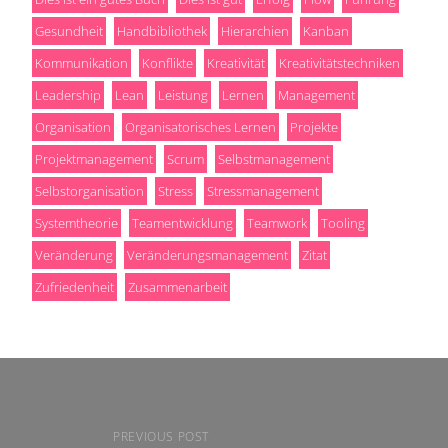
Gesundheit
Handbibliothek
Hierarchien
Kanban
Kommunikation
Konflikte
Kreativität
Kreativitätstechniken
Leadership
Lean
Leistung
Lernen
Management
Organisation
Organisatorisches Lernen
Projekte
Projektmanagement
Scrum
Selbstmanagement
Selbstorganisation
Stress
Stressmanagement
Systemtheorie
Teamentwicklung
Teamwork
Tooling
Veränderung
Veränderungsmanagement
Zitat
Zufriedenheit
Zusammenarbeit
PREVIOUS POST