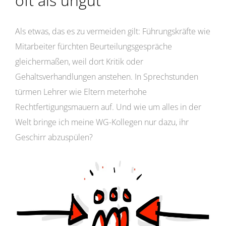
oft als ungut
Als etwas, das es zu vermeiden gilt: Führungskräfte wie
Mitarbeiter fürchten Beurteilungsgespräche
gleichermaßen, weil dort Kritik oder
Gehaltsverhandlungen anstehen. In Sprechstunden
türmen Lehrer wie Eltern meterhohe
Rechtfertigungsmauern auf. Und wie um alles in der
Welt bringe ich meine WG-Kollegen nur dazu, ihr
Geschirr abzuspülen?