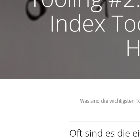
Index To
H
Was sind die wichtigsten To
Oft sind es die 