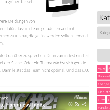
 im grünen bis sehr
Kat
hrere Meldungen von
ichen dafür, dass im Team gerade jemand mit
Katego
emen zu tun hat, die gelöst werden sollten. Jemand
am.
fort darüber zu sprechen. Denn zumindest ein Teil
 bei der Sache. Oder ein Thema wächst sich gerade
Agile
A
 Dann leistet das Team nicht optimal. Und das u.U.
Burnout
Change
Dies ist
Flow
F
Handbib