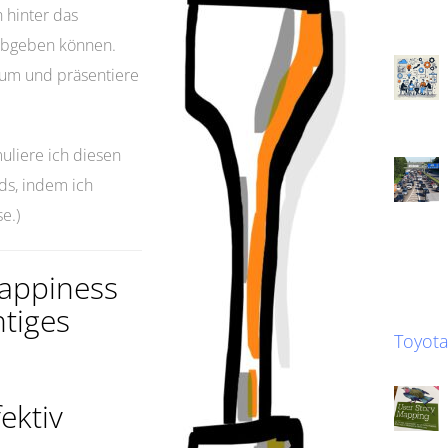
 hinter das
 abgeben können.
 um und präsentiere
muliere ich diesen
ds, indem ich
e.)
appiness
htiges
Toyot
ektiv