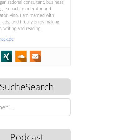
ganizational consultant, business
gile coach, moderator and
itator. Also, I am married with
 kids, and I really enjoy making
, writing and reading.
hack.de
SucheSearch
n
Podcast