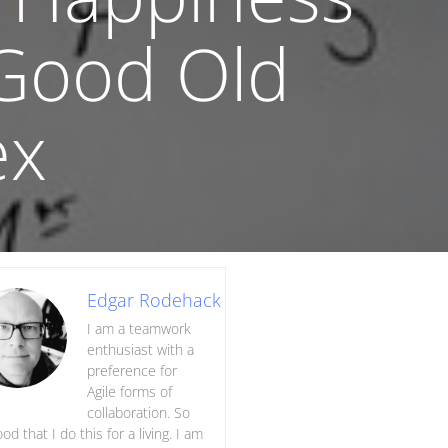
 Good Old
ex
Edgar Rodehack
I am a teamwork
enthusiast with a
preference for
Agile forms of
collaboration. So
ood that I do this for a living. I am