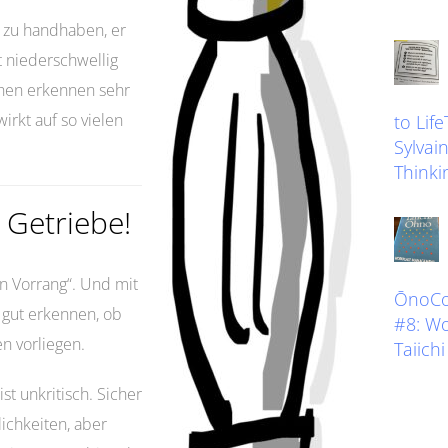
ch zu handhaben, er
t niederschwellig
chen erkennen sehr
irkt auf so vielen
to Lif
Sylvain
Thinkin
 Getriebe!
en Vorrang“. Und mit
ŌnoCoa
 gut erkennen, ob
#8: W
n vorliegen.
Taiich
ist unkritisch. Sicher
ichkeiten, aber