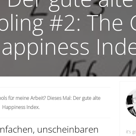
oling #2: The
appiness Ind
ols für meine Arbeit? Dieses Mal: Der gute alte
Happiness Index.
einfachen, unscheinbaren
it’s g