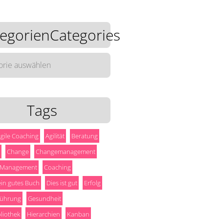
egorienCategories
rienCategories
Tags
gile Coaching
Agilität
Beratung
Change
Changemanagement
 Management
Coaching
 ein gutes Buch
Dies ist gut
Erfolg
ührung
Gesundheit
liothek
Hierarchien
Kanban