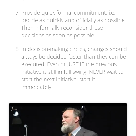
Provide quick formal commitment, i.e.
decide as quickly and officially as possible.
Then informally reconsider these
decisions as soon as possible.
In decision-making circles, changes should
always be decided faster than they can be
executed. Even or JUST IF the previous
initiative is still in full swing, NEVER wait to
start the next initiative, start it
immediately!