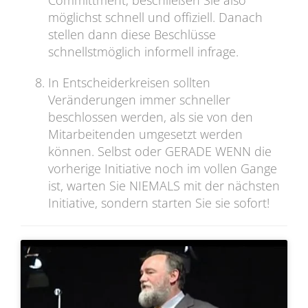
Committment, beschließen Sie also
möglichst schnell und offiziell. Danach
stellen dann diese Beschlüsse
schnellstmöglich informell infrage.
In Entscheiderkreisen sollten
Veränderungen immer schneller
beschlossen werden, als sie von den
Mitarbeitenden umgesetzt werden
können. Selbst oder GERADE WENN die
vorherige Initiative noch im vollen Gange
ist, warten Sie NIEMALS mit der nächsten
Initiative, sondern starten Sie sie sofort!