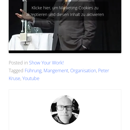
Klicke hier, um Marketing-Cookies zu
akzeptieren und diesen Inhalt zu aktivieren
Posted in
Show Your Work!
Tagged
Führung
,
Mangement
,
Organisation
,
Peter
Kruse
,
Youtube