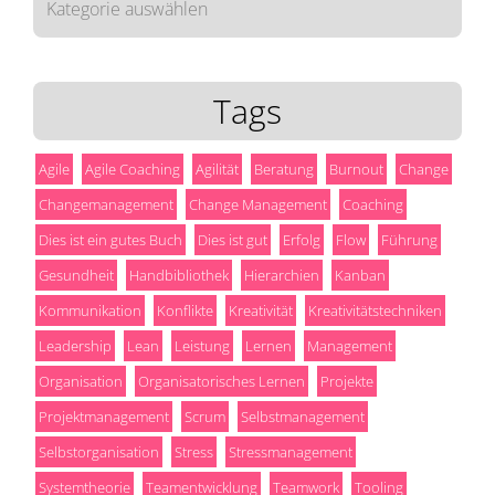
Tags
Agile
Agile Coaching
Agilität
Beratung
Burnout
Change
Changemanagement
Change Management
Coaching
Dies ist ein gutes Buch
Dies ist gut
Erfolg
Flow
Führung
Gesundheit
Handbibliothek
Hierarchien
Kanban
Kommunikation
Konflikte
Kreativität
Kreativitätstechniken
Leadership
Lean
Leistung
Lernen
Management
Organisation
Organisatorisches Lernen
Projekte
Projektmanagement
Scrum
Selbstmanagement
Selbstorganisation
Stress
Stressmanagement
Systemtheorie
Teamentwicklung
Teamwork
Tooling