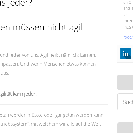
as jeder?
an or
and a
facil
three
en müssen nicht agil
music
rode
und jeder von uns. Agil heißt nämlich: Lernen.
 Anpassen. Und wenn Menschen etwas können –
 das.
gilität kann jeder.
Suche
nach:
getan werden müsste oder gar getan werden kann.
etriebssystem“, mit welchem wir alle auf die Welt