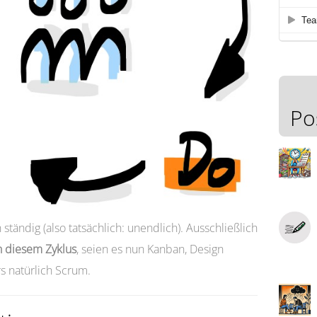
Po
tändig (also tatsächlich: unendlich). Ausschließlich
n diesem Zyklus
, seien es nun Kanban, Design
 natürlich Scrum.