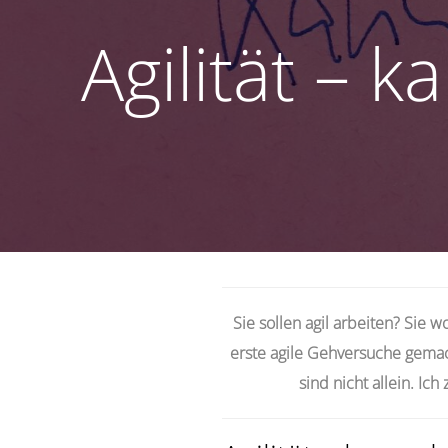
Agilität – k
Sie sollen agil arbeiten? Sie w
erste agile Gehversuche gemach
sind nicht allein. Ic