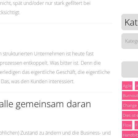
icht, spät und/oder nur stark gefiltert bei
sichtigt.
Kat
Katego
 strukturierten Unternehmen ist heute fast
prozessen entkoppelt. Was bitter ist. Denn die
rledigen das eigentliche Geschäft, die eigentliche
. Das, was den Kunden interessiert.
Agile
A
Burnout
n alle gemeinsam daran
Change
Dies ist
Flow
F
hlichen) Zustand zu ändern und die Business- und
Handbib