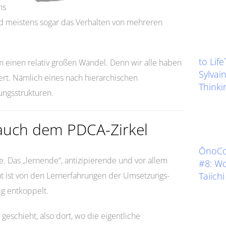
ns
d meistens sogar das Verhalten von mehreren
to Lif
 einen relativ großen Wandel. Denn wir alle haben
Sylvain
iert. Nämlich eines nach hierarchischen
Thinkin
ungsstrukturen.
 auch dem PDCA-Zirkel
ŌnoCoa
e. Das „lernende“, antizipierende und vor allem
#8: W
 ist von den Lernerfahrungen der Umsetzungs-
Taiich
ig entkoppelt.
 geschieht, also dort, wo die eigentliche