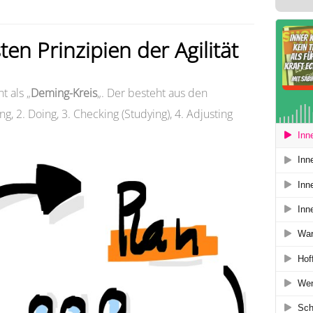
ten Prinzipien der Agilität
t als „
Deming-Kreis
„. Der besteht aus den
g, 2. Doing, 3. Checking (Studying), 4. Adjusting