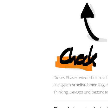
Dieses Phasen wiederholen sich s
alle agilen Arbeitsrahmen folge
Thinking, DevOps und besonders