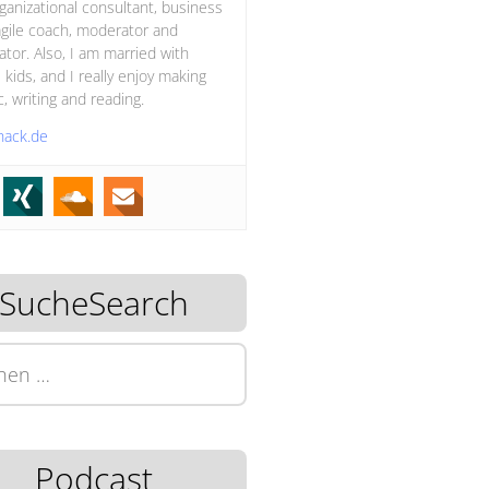
ganizational consultant, business
gile coach, moderator and
itator. Also, I am married with
 kids, and I really enjoy making
, writing and reading.
hack.de
SucheSearch
n
Podcast