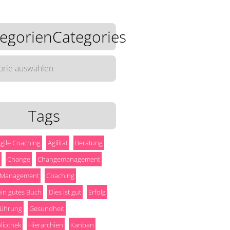
egorienCategories
rienCategories
Tags
gile Coaching
Agilität
Beratung
Change
Changemanagement
 Management
Coaching
 ein gutes Buch
Dies ist gut
Erfolg
ührung
Gesundheit
liothek
Hierarchien
Kanban