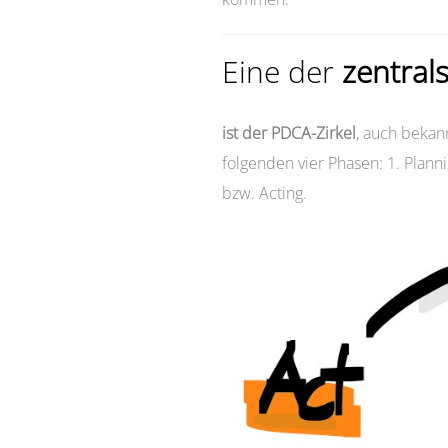
Eine der
zentrals
ist der PDCA-Zirkel
, auch bekann
folgenden vier Phasen: 1. Plannin
bzw. Acting.