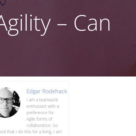
Agility – Can
Edgar Rodehack
I am a teamwork
enthusiast with a
preference for
Agile forms of
collaboration. So
ood that I do this for a living. I am