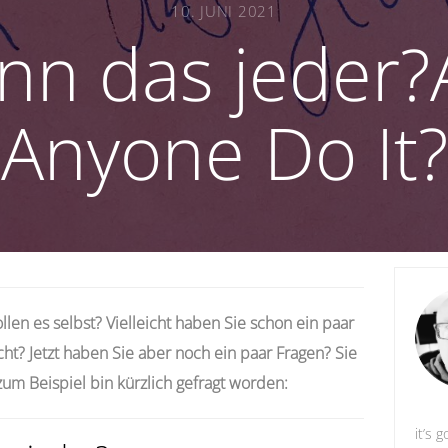
10. JUNI 2021
ann das jeder?
Anyone Do It?
ollen es selbst? Vielleicht haben Sie schon ein paar
t? Jetzt haben Sie aber noch ein paar Fragen? Sie
h zum Beispiel bin kürzlich gefragt worden:
it’s g