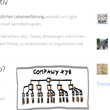
tiv
tzlichen Lebenserfahrung,
weshalb sich agile
hnell vermitteln lassen.
 Menschen, also: Teams, Abteilungen und Firmen
em Prinzip zu strukturieren, zu organisieren und
o?
Toyot
i
eit