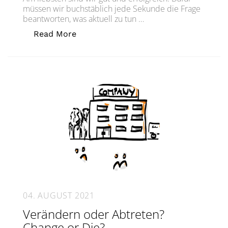
müssen wir buchstäblich jede Sekunde die Frage
beantworten, was aktuell zu tun …
„„Was ist wichtig?“ – Wie wir gute E
Read More
04. AUGUST 2021
Verändern oder Abtreten?
Change or Die?