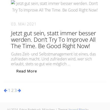
03. MAI 2021
Jetzt gut sein, statt immer besser
werden. Don’t Try To Improve All
The Time. Be Good Right Now!
Gutes Zeit- und Selbstmanagement ist eines, das
zufrieden macht. Und zufrieden wird, wer sich
erlaubt, stets so gut wie möglich …
„Jetzt gut sein, statt immer besser w
Read More
Seitennummerierung
1
2
3
der
Beiträge
(c) 2024, Edgar Rodehack, München
|
Theme:
Journal Blog
by