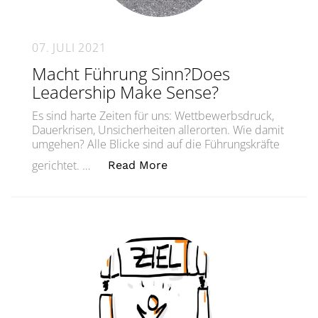
07. JULI 2021
Macht Führung Sinn?Does
Leadership Make Sense?
Es sind harte Zeiten für uns: Wettbewerbsdruck,
Dauerkrisen, Unsicherheiten allerorten. Wie damit
umgehen? Alle Blicke sind auf die Führungskräfte
„Macht Führung Sinn?Does
gerichtet. …
Read More