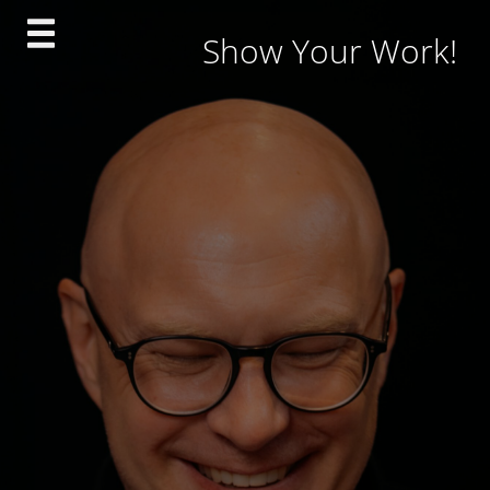
Skip
Show Your Work!
to
content