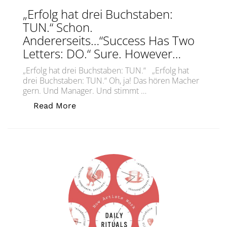
„Erfolg hat drei Buchstaben:
TUN.“ Schon.
Andererseits…“Success Has Two
Letters: DO.“ Sure. However…
„Erfolg hat drei Buchstaben: TUN.“ „Erfolg hat
drei Buchstaben: TUN.“ Oh, ja! Das hören Macher
gern. Und Manager. Und stimmt …
„„Erfolg hat drei Buchstaben: TUN.“ 
Read More