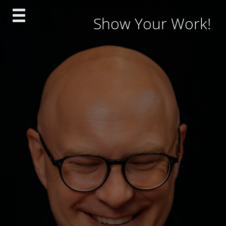
Skip
Show Your Work!
to
content