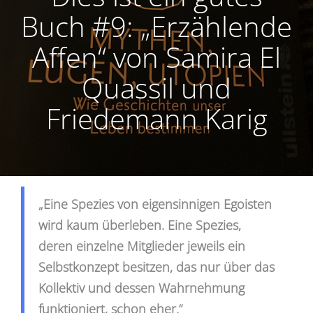
Buch #9: „Erzählende
Affen“ von Samira El
Quassil und
Friedemann Karig
„Eine Spezies von eigensinnigen Egoisten
wird kaum überleben. Eine Spezies,
deren einzelne Mitglieder jeweils ein
Selbstkonzept besitzen, das nur über das
Kollektiv und dessen Wahrnehmung
funktioniert, schon eher.“