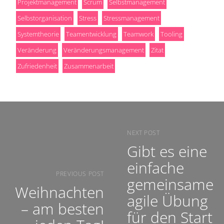
Projektmanagement
Scrum
Selbstmanagement
Selbstorganisation
Stress
Stressmanagement
Systemtheorie
Teamentwicklung
Teamwork
Tooling
Veränderung
Veränderungsmanagement
Zitat
Zufriedenheit
Zusammenarbeit
NEXT POST
Gibt es eine
einfache
PREVIOUS POST
gemeinsame
Weihnachten
agile Übung
– am besten
für den Start