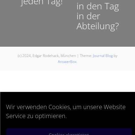
jeden Tag!
in den Tag
in der
Abteilung?
(c) 2024, Edgar Rodehack, München
|
Theme:
Journal Blog
by
AnswerBox
.
Wir verwenden Cookies, um unsere Website
Service zu optimieren.
Cookies akzeptieren