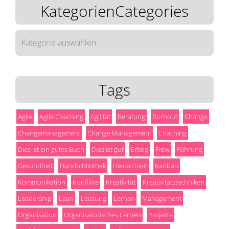
KategorienCategories
KategorienCategories
Tags
Agile
Agile Coaching
Agilität
Beratung
Burnout
Change
Changemanagement
Change Management
Coaching
Dies ist ein gutes Buch
Dies ist gut
Erfolg
Flow
Führung
Gesundheit
Handbibliothek
Hierarchien
Kanban
Kommunikation
Konflikte
Kreativität
Kreativitätstechniken
Leadership
Lean
Leistung
Lernen
Management
Organisation
Organisatorisches Lernen
Projekte