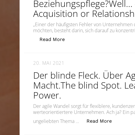
Beziehungspflege?Well…
Acquisition or Relation
„Einer der häufigsten Fehler von Unternehmen
möchten, besteht darin, sich darauf zu konzent
„Hach ja… #3: Akquise oder B
Read More
20. MAI 2021
Der blinde Fleck. Über Ag
Macht.The blind Spot. Le
Power.
Der agile Wandel sorgt für flexiblere, kundenzent
werteorientiertere Unternehmen. Ach ja? Ein
„Der blind
ungeliebten Thema …
Read More