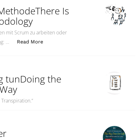
e MethodeThere Is
hodology
nen mit Scrum zu arbeiten oder
„Agilität ist mehr als eine MethodeThe
ng: …
Read More
ig tunDoing the
t Way
 Transpiration.“
er