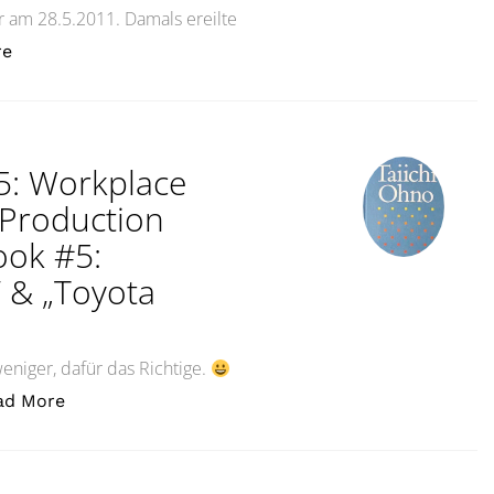
r am 28.5.2011. Damals ereilte
„Einmal Burnout und dann weiterLife Goes On!“
re
#5: Workplace
Production
ook #5:
 & „Toyota
weniger, dafür das Richtige.
„Dies ist ein gutes Buch #5: Workplace Managem
ad More