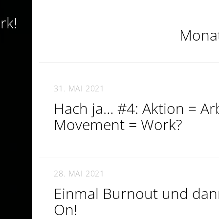
rk!
Mona
31. MAI 2021
Hach ja… #4: Aktion = Ar
Movement = Work?
28. MAI 2021
Einmal Burnout und dann
On!