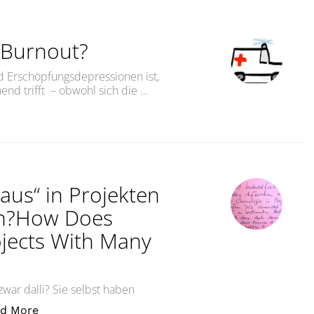
 Burnout?
d Erschöpfungsdepressionen ist,
hend trifft – obwohl sich die …
nout?“
taus“ in Projekten
en?How Does
rojects With Many
zwar dalli? Sie selbst haben
„Wie vermeidet Agilität „Staus“ in Projekten mit 
d More