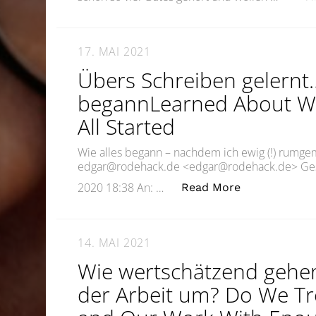
17. MAI 2021
Übers Schreiben gelernt…
begannLearned About Wri
All Started
Wie alles begann – nachdem ich ewig (!) rumge
edgar@rodehack.de <edgar@rodehack.de> Ges
„Übers Schrei
2020 18:38 An: …
Read More
14. MAI 2021
Wie wertschätzend gehen
der Arbeit um? Do We Tr