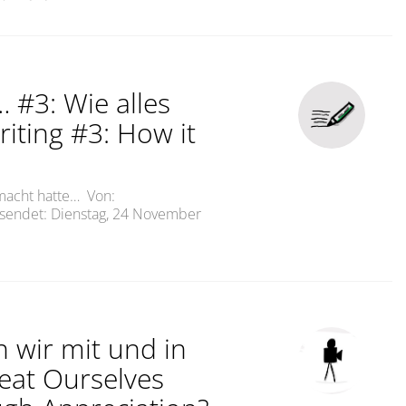
 #3: Wie alles
ting #3: How it
macht hatte… Von:
endet: Dienstag, 24 November
ben gelernt… #3: Wie alles begannLearned About Writing #
 wir mit und in
eat Ourselves