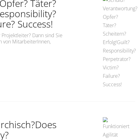
Opfer? Täter?
esponsibility?
ure? Success!
 Projektleiter? Dann sind Sie
n von MitarbeiterInnen,
uld? Verantwortung? Opfer? Täter? Scheitern? Erfolg!Guil
rarchisch?Does
hy?