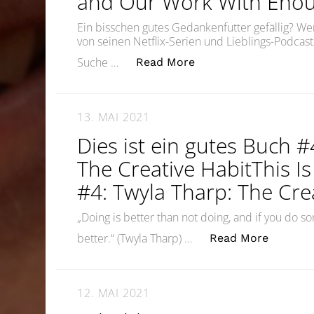
and Our Work With Enou
Ein bisschen gutes Gedankenfutter gefällig?
von seinen Netflix-Serien und Lieblings-Podca
„Wie wertschätzend g
Suche …
Read More
13. MAI 2021
Dies ist ein gutes Buch #
The Creative HabitThis I
#4: Twyla Tharp: The Cre
„Doing is better than not doing, and if you do so
„Dies is
better.“ (Twyla Tharp) …
Read More
12. MAI 2021