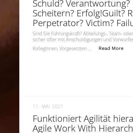
Schuld? Verantwortung? 
Scheitern? Erfolg!Guilt? R
Perpetrator? Victim? Fail
Sind Sie Führungskraft? Abteilungs-, Team- oder
sicher öfter mit Anschuldigungen und Vorwürfe
„Sch
KollegInnen, Vorgesetzten …
Read More
11. MAI 2021
Funktioniert Agilität hie
Agile Work With Hierarc