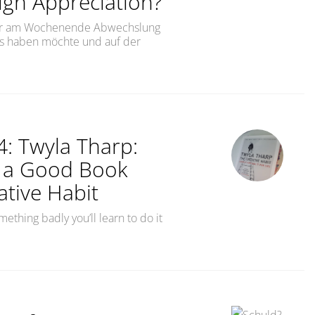
gh Appreciation?
 Wer am Wochenende Abwechslung
sts haben möchte und auf der
ehen wir mit und in der Arbeit um? Do We Treat Ourselv
4: Twyla Tharp:
s a Good Book
ative Habit
mething badly you’ll learn to do it
t ein gutes Buch #4: Twyla Tharp: The Creative HabitThis 