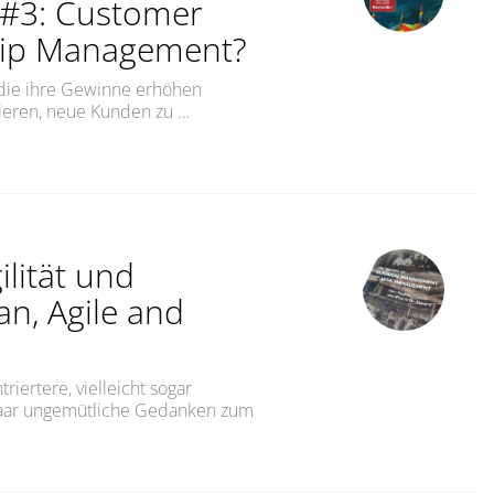
 #3: Customer
ship Management?
 die ihre Gewinne erhöhen
rieren, neue Kunden zu …
eziehungspflege?Well… #3: Customer Acquisition or Rel
ilität und
an, Agile and
riertere, vielleicht sogar
 paar ungemütliche Gedanken zum
e Fleck. Über Agilität und Macht.The blind Spot. Lean, Ag