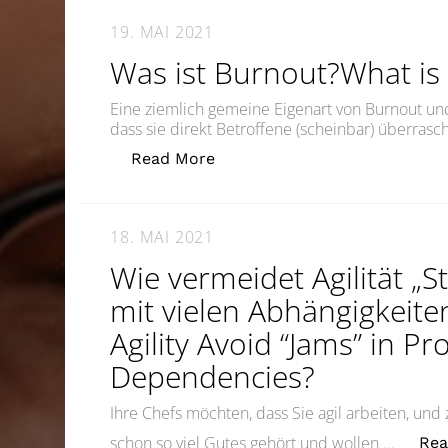
19. MAI 2021
Was ist Burnout?What is
Eine ziemlich gemeine Eigenart von Burnout un
dass sie direkt Betroffene (scheinbar) überrasc
„Was ist Burnout?What is Bur
Read More
18. MAI 2021
Wie vermeidet Agilität „S
mit vielen Abhängigkeit
Agility Avoid “Jams” in P
Dependencies?
Ihre Chefs möchten, dass Sie agil arbeiten, und 
schon so viel Gutes gehört und wollen …
Rea