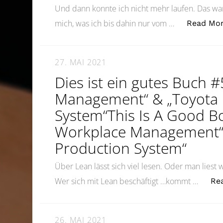
Und dann konnte ich nicht mehr laufen. Das wa
mich, was ich bis dahin nur vom …
Read Mo
27. MAI 2021
Dies ist ein gutes Buch 
Management“ & „Toyota 
System“This Is A Good B
Workplace Management“
Production System“
Über Lean lässt sich viel lesen. Oder man liest 
Wer sich mit Lean beschäftigt …kommt …
Re
26. MAI 2021