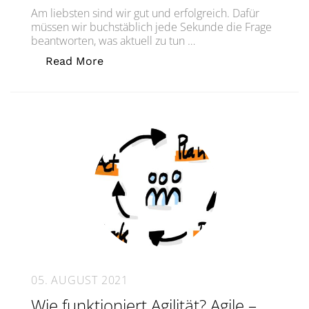
Am liebsten sind wir gut und erfolgreich. Dafür
müssen wir buchstäblich jede Sekunde die Frage
beantworten, was aktuell zu tun …
„„Was ist wichtig?“ – Wie wir gute E
Read More
05. AUGUST 2021
Wie funktioniert Agilität? Agile –