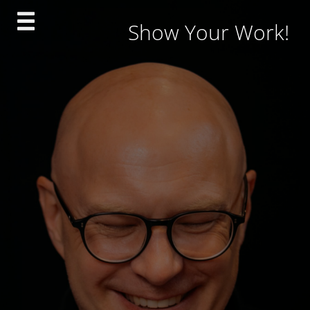
Skip
Show Your Work!
to
content