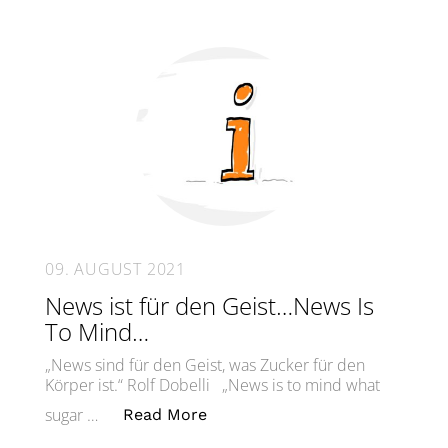
09. AUGUST 2021
News ist für den Geist…News Is
To Mind…
„News sind für den Geist, was Zucker für den
Körper ist.“ Rolf Dobelli „News is to mind what
„News ist für den Geist…News 
sugar …
Read More