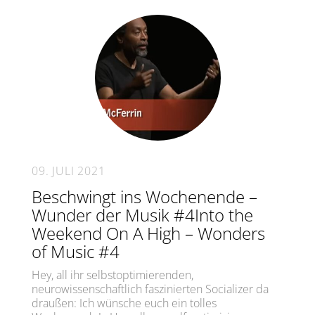
09. JULI 2021
Beschwingt ins Wochenende –
Wunder der Musik #4Into the
Weekend On A High – Wonders
of Music #4
Hey, all ihr selbstoptimierenden,
neurowissenschaftlich faszinierten Socializer da
draußen: Ich wünsche euch ein tolles