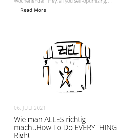
Wochenende! Hey, all you self-optimizing, …
„Beschwingt ins Wochenende – Wunder
Read More
06. JULI 2021
Wie man ALLES richtig
macht.How To Do EVERYTHING
Right