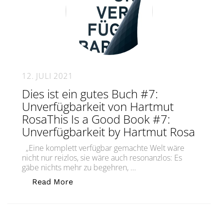
12. JULI 2021
Dies ist ein gutes Buch #7:
Unverfügbarkeit von Hartmut
RosaThis Is a Good Book #7:
Unverfügbarkeit by Hartmut Rosa
„Eine komplett verfügbar gemachte Welt wäre
nicht nur reizlos, sie wäre auch resonanzlos: Es
gäbe nichts mehr zu begehren, …
„Dies ist ein gutes Buch #7: Unverfü
Read More