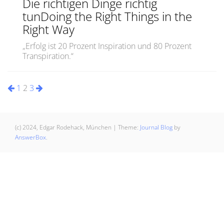
Die richtigen Dinge richtig
tunDoing the Right Things in the
Right Way
„Erfolg ist 20 Prozent Inspiration und 80 Prozent
Transpiration.“
Seitennummerierung
1
2
3
der
Beiträge
(c) 2024, Edgar Rodehack, München
|
Theme:
Journal Blog
by
AnswerBox
.