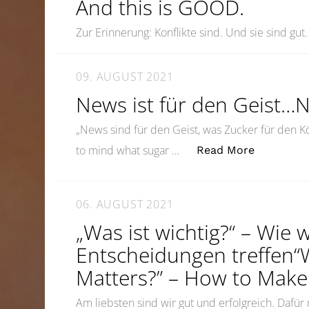
And this is GOOD.
Zur Erinnerung: Konflikte sind. Und sie sind gut.
09. AUGUST 2021
News ist für den Geist…
„News sind für den Geist, was Zucker für den Kö
„News ist
to mind what sugar …
Read More
06. AUGUST 2021
„Was ist wichtig?“ – Wie 
Entscheidungen treffen“
Matters?” – How to Make
Am liebsten sind wir gut und erfolgreich. Dafü