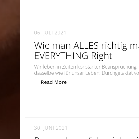
06. JULI 2021
Wie man ALLES richtig 
EVERYTHING Right
Wir leben in Zeiten konstanter Beanspruchung. 
dasselbe wie für unser Leben: Durchgetaktet von
„Wie man ALLES richtig mac
Read More
30. JUNI 2021