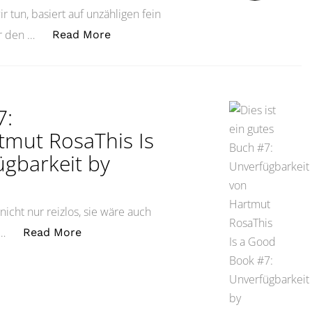
 tun, basiert auf unzähligen fein
„Alles unter Kontrolle?Everything Un
ür den …
Read More
7:
tmut RosaThis Is
gbarkeit by
cht nur reizlos, sie wäre auch
„Dies ist ein gutes Buch #7: Unverfügbar
 …
Read More