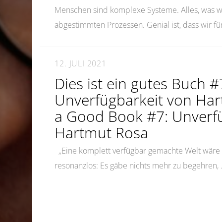
Menschen sind komplexe Systeme. Alles, was wir
abgestimmten Prozessen. Genial ist, dass wir f
12. JULI 2021
Dies ist ein gutes Buch #
Unverfügbarkeit von Har
a Good Book #7: Unverfü
Hartmut Rosa
„Eine komplett verfügbar gemachte Welt wäre ni
resonanzlos: Es gäbe nichts mehr zu begehren,