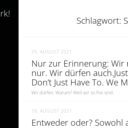
rk!
Schlagwort:
25. AUGUST 2021
Nur zur Erinnerung: Wir
nur. Wir dürfen auch.Jus
Don’t Just Have To. We M
Wir dürfen. Warum? Weil wir so frei sind.
18. AUGUST 2021
Entweder oder? Sowohl a