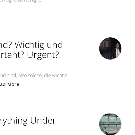
st besser!Control Is Good, Trust Is Better!“
nd? Wichtig und
rtant? Urgent?
end sind, also solche, die wichtig
„Denken: Wichtig? Dringend? Wichtig und Dringe
ad More
erything Under