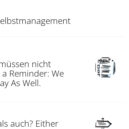
Selbstmanagement
 müssen nicht
t a Reminder: We
ay As Well.
ls auch? Either