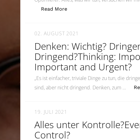
„Kontrolle ist gut, Vertrauen i
Read More
02. AUGUST 2021
Denken: Wichtig? Dringe
Dringend?Thinking: Impo
Important and Urgent?
„Es ist einfacher, triviale Dinge zu tun, die dring
sind, aber nicht dringend. Denken, zum …
Re
19. JULI 2021
Alles unter Kontrolle?Ev
Control?