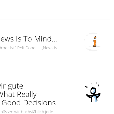
News Is To Mind…
rper ist.“ Rolf Dobelli „News is
 für den Geist…News Is To Mind…“
wir gute
What Really
 Good Decisions
r müssen wir buchstäblich jede