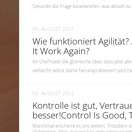
Sekunde die Frage beantworten, was aktuell zu
05. AUGUST 2021
Wie funktioniert Agilität
It Work Again?
Ihr Chef hatte die glorreiche Idee, dass jetzt al
vielleicht selbst damit herumprobieren? Jetzt 
03. AUGUST 2021
Kontrolle ist gut, Vertrau
besser!Control Is Good, T
Manchmal erscheint es uns anders. Trotzdem 
Optimierer. Alles, was wir tun, versuchen wir m