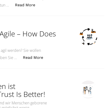
„„Was ist wichtig?“ – Wie wir gute En
 tun …
Read More
? Agile – How Does
le agil werden? Sie wollen
„Wie funktioniert Agilität? Agile 
haben Sie …
Read More
en ist
rust Is Better!
sind wir Menschen geborene
it möglichst wenig …