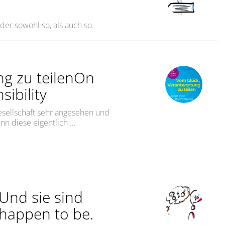
der sowohl so, als auch so.
g zu teilenOn
sibility
esellschaft sehr angesehen und
nn diese eigentlich …
teilenOn the Joy of Sharing Responsibility“
 Und sie sind
 happen to be.