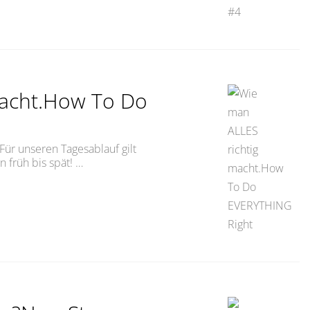
macht.How To Do
Für unseren Tagesablauf gilt
 früh bis spät! …
ht.How To Do EVERYTHING Right“