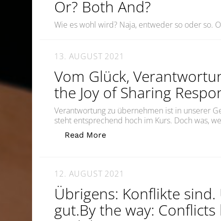
Or? Both And?
Wie es wohl wird? Naja, entweder so oder so. O
13. AUGUST 2021
Vom Glück, Verantwortun
the Joy of Sharing Respon
Verantwortung zu übernehmen ist in unserer G
steht entsprechend hoch im Kurs. Doch was, we
„Vom Glück, Verantwortung zu 
Read More
12. AUGUST 2021
Übrigens: Konflikte sind.
gut.By the way: Conflicts