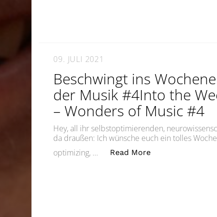
09. JULI 2021
Beschwingt ins Wochen
der Musik #4Into the W
– Wonders of Music #4
Hey, all ihr selbstoptimierenden, neurowissensch
da draußen: Ich wünsche euch ein tolles Woche
„Beschwingt ins 
optimizing, …
Read More