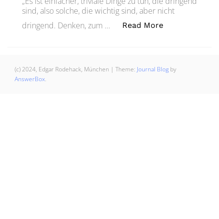
„Es ist einfacher, triviale Dinge zu tun, die dringend
sind, also solche, die wichtig sind, aber nicht
„Denken: Wich
dringend. Denken, zum …
Read More
(c) 2024, Edgar Rodehack, München
|
Theme:
Journal Blog
by
AnswerBox
.