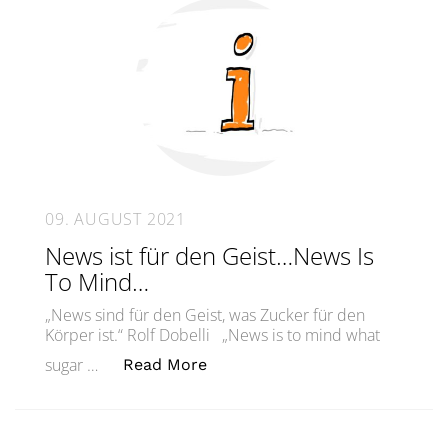
09. AUGUST 2021
News ist für den Geist…News Is
To Mind…
„News sind für den Geist, was Zucker für den
Körper ist.“ Rolf Dobelli „News is to mind what
„News ist für den Geist…News 
sugar …
Read More