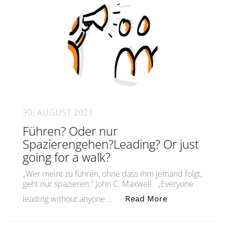
30. AUGUST 2021
Führen? Oder nur
Spazierengehen?Leading? Or just
going for a walk?
„Wer meint zu führen, ohne dass ihm jemand folgt,
geht nur spazieren.“ John C. Maxwell „Everyone
„Führen? Oder 
leading without anyone …
Read More