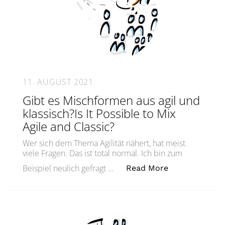
11. AUGUST 2021
Gibt es Mischformen aus agil und
klassisch?Is It Possible to Mix
Agile and Classic?
Wer sich dem Thema Agilität nähert, hat meist
viele Fragen. Das ist total normal. Ich bin zum
„Gibt es Misch
Beispiel neulich gefragt …
Read More