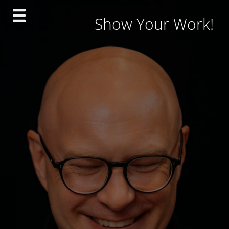
Skip
Show Your Work!
to
content