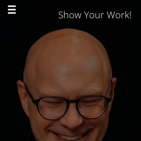
Skip
Show Your Work!
to
content