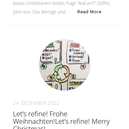
etwas Unlösbarem leidet, fragt: Warum?“ Düffel,
„Dies ist ei
John von: Das Wenige und …
Read More
24. DEZEMBER 2022
Let’s refine! Frohe
Weihnachten!Let’s refine! Merry
Christmas!