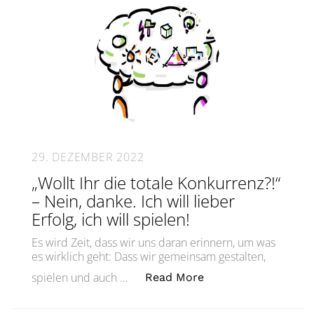
29. DEZEMBER 2022
„Wollt Ihr die totale Konkurrenz?!“
– Nein, danke. Ich will lieber
Erfolg, ich will spielen!
Es wird Zeit, dass wir uns daran erinnern, um was
es wirklich geht: Dass wir gemeinsam gestalten,
„„Wollt Ihr die total
spielen und auch …
Read More