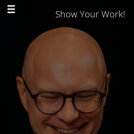
Skip
Show Your Work!
to
content