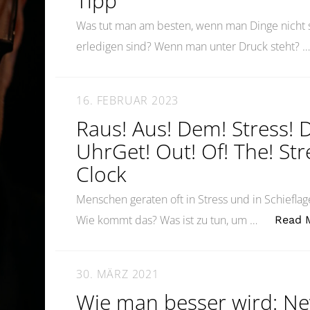
Tipp
Was tut man am besten, wenn man Dinge nicht sc
erledigen sind? Wenn man unter Druck steht? 
16. FEBRUAR 2023
Raus! Aus! Dem! Stress! 
UhrGet! Out! Of! The! St
Clock
Menschen geraten oft in Stress und in Schieflage
Wie kommt das? Was ist zu tun, um …
Read 
30. MÄRZ 2021
Wie man besser wird: Ne