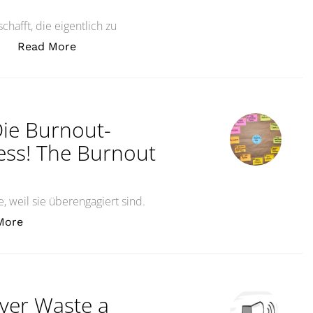
hafft, die eigentlich zu
„Was tun, wenn ich etwas nicht schaffe? E
…
Read More
Die Burnout-
ress! The Burnout
, weil sie überengagiert sind.
„Raus! Aus! Dem! Stress! Die Burnout-UhrGet! Out! Of
More
ver Waste a