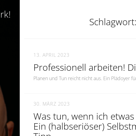
rk!
Schlagwort
13. APRIL 2023
Professionell arbeiten! D
Planen und Tun reicht nicht aus. Ein Plädoyer fü
30. MÄRZ 2023
Was tun, wenn ich etwas 
Ein (halbseriöser) Selb