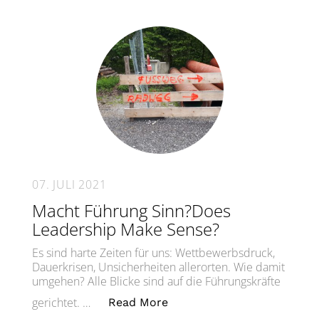
07. JULI 2021
Macht Führung Sinn?Does
Leadership Make Sense?
Es sind harte Zeiten für uns: Wettbewerbsdruck,
Dauerkrisen, Unsicherheiten allerorten. Wie damit
umgehen? Alle Blicke sind auf die Führungskräfte
„Macht Führung Sinn?Does
gerichtet. …
Read More