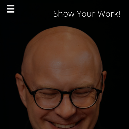
Skip
Show Your Work!
to
content