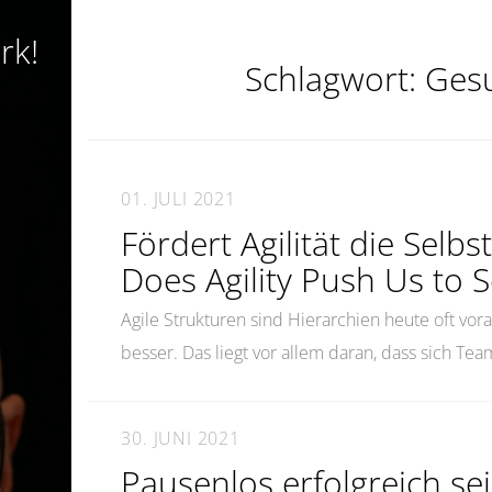
rk!
Schlagwort:
Ges
01. JULI 2021
Fördert Agilität die Selb
Does Agility Push Us to S
Agile Strukturen sind Hierarchien heute oft vorau
besser. Das liegt vor allem daran, dass sich Te
30. JUNI 2021
Pausenlos erfolgreich s