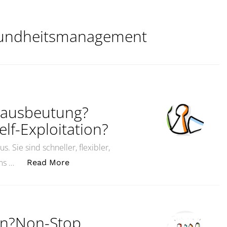
undheitsmanagement
stausbeutung?
elf-Exploitation?
s. Sie sind schneller, flexibler,
„Fördert Agilität die Selbstausbeutung?
ams …
Read More
ein?Non-Stop