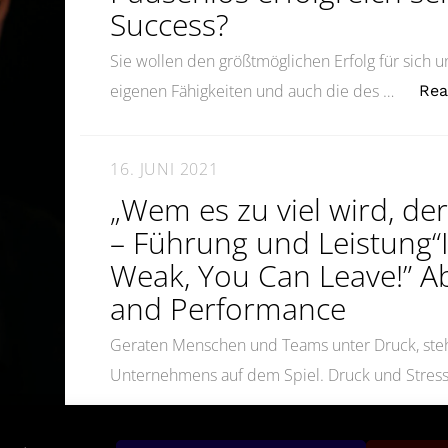
Success?
Sie wollen den größtmöglichen Erfolg für sich u
eigenen Fähigkeiten und auch die des …
Rea
16. JUNI 2021
„Wem es zu viel wird, de
– Führung und Leistung“I
Weak, You Can Leave!” A
and Performance
Geraten Menschen und Teams unter Druck, steh
Unternehmens auf dem Spiel. Druck und Stress